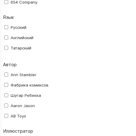
654 Company
AB Toys
Язык
Activision Blizzard
Русский
Aerocker
Английский
AGM
Татарский
ALDEN Comics
Автор
Alt Graph
Amigo Spiel
Ann Stambler
Asmodee
Фабрика комиксов
Astrel
Шугар Ребекка
Ausini
Aaron Jason
Avalon Hill
AB Toys
BANDAI NAMCO
abec
Иллюстратор