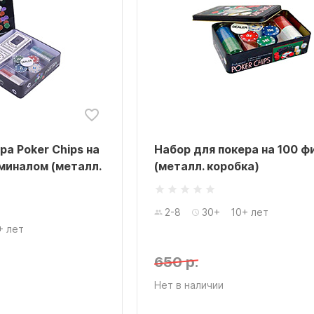
ра Poker Chips на
Набор для покера на 100 ф
миналом (металл.
(металл. коробка)
2-8
30+
10+ лет
+ лет
650 р.
Нет в наличии