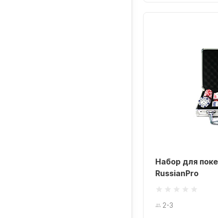
Набор для поке
RussianPro
2-3