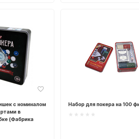
фишек с номиналом
Набор для покера на 100 ф
артами в
бке (Фабрика