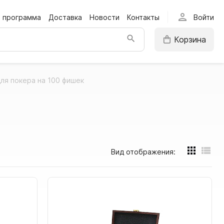
person
я программа
Доставка
Новости
Контакты
Войти
Корзина
ля покера на 100 фишек
Вид отображения: