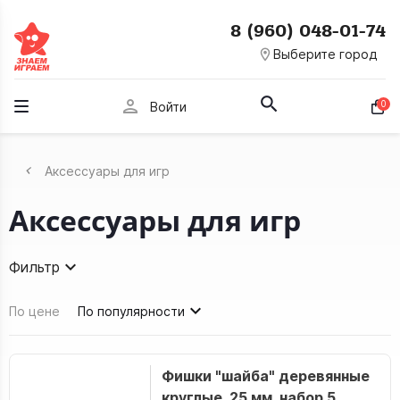
8 (960) 048-01-74
room
Выберите город
person
0
Войти
Аксессуары для игр
Аксессуары для игр
Фильтр
По цене
По популярности
Фишки "шайба" деревянные
круглые, 25 мм, набор 5