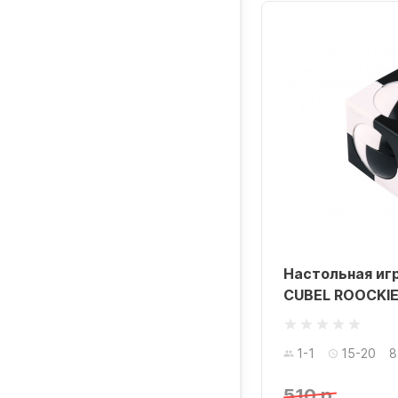
Настольная иг
CUBEL ROOCKI
1-1
15-20
8
510 р.