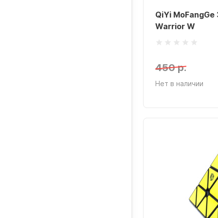
QiYi MoFangGe 
Warrior W
450 р.
Нет в наличии