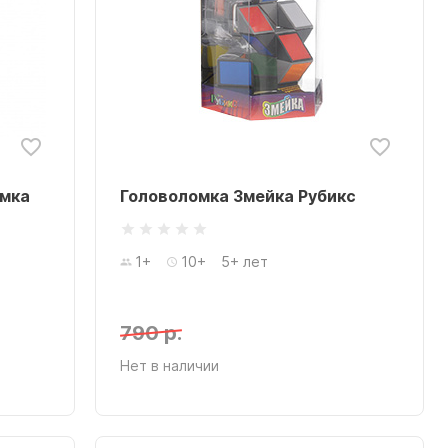
омка
Головоломка Змейка Рубикс
1+
10+
5+ лет
790 р.
Нет в наличии