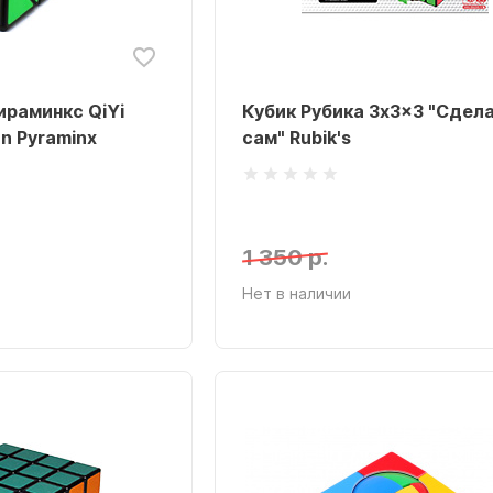
ираминкс QiYi
Кубик Рубика 3x3x3 "Сдел
n Pyraminx
сам" Rubik's
1 350 р.
Нет в наличии