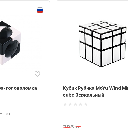
ра-головоломка
Кубик Рубика MoYu Wind Mi
E
cube Зеркальный
+ лет
395 р.