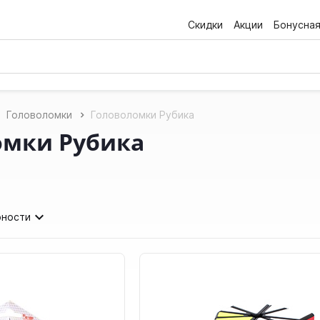
Скидки
Акции
Бонусна
Головоломки
Головоломки Рубика
омки Рубика
рности