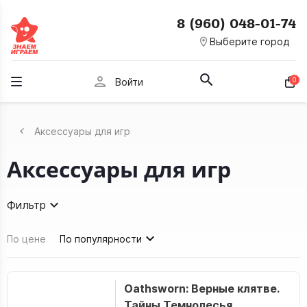
8 (960) 048-01-74
room
Выберите город
person
0
Войти
Аксессуары для игр
Аксессуары для игр
Фильтр
По цене
По популярности
Oathsworn: Верные клятве.
Тайны Темнолесья.