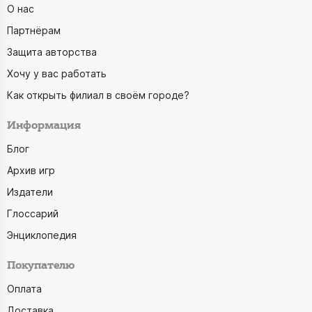
Zenescope
SignumGame
О нас
ZHORYA
Silvano Sorrentino
Партнёрам
Защита авторства
Zoch Verlag
Sjaak Griffioen
Хочу у вас работать
Адекватные люди
Smile Decor
Как открыть филиал в своём городе?
Азбука
Snyder Scott
Азбука-Аттикус
Информация
Sorrentino Andrea
Айрис-Пресс
Step Puzzle
Блог
Архив игр
Альянс
Steve Jackson Games
Издатели
АСТ
Studio 101
Глоссарий
Ашет Коллекция
Stuff Pro
Энциклопедия
Банда Умников
surwish
Покупателю
Белая ворона
Sylvia Gainsforth
Оплата
Белкнига
Tactic
Доставка