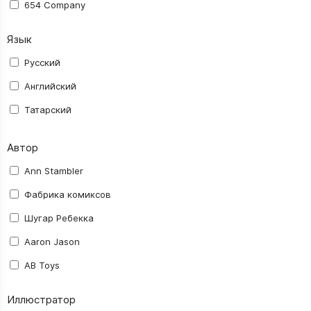
654 Company
AB Toys
Язык
Activision Blizzard
Русский
Aerocker
Английский
AGM
Татарский
ALDEN Comics
Автор
Alt Graph
Amigo Spiel
Ann Stambler
Asmodee
Фабрика комиксов
Astrel
Шугар Ребекка
Ausini
Aaron Jason
Avalon Hill
AB Toys
BANDAI NAMCO
abec
Иллюстратор