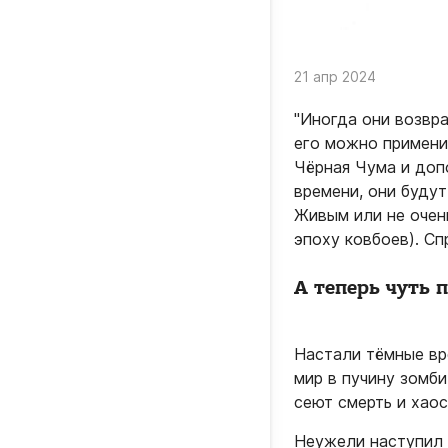
21 апр 2024
"Иногда они возвра
его можно примени
Чёрная Чума и доп
времени, они буду
Живым или не очен
эпоху ковбоев). С
А теперь чуть 
Настали тёмные вр
мир в пучину зомб
сеют смерть и хаос
Неужели наступил 