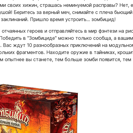
ми своих хижин, страшась неминуемой расправы? Нет, 
ушой! Беритесь за верный меч, снимайте с плеча бьющий
и заклинаний. Пришло время устроить… зомбицид!
 отчаянных героев и отправляйтесь в мир фэнтези на р
 Победить в "Зомбициде" можно только сообща, а ваши
а. Вас ждут 10 разнообразных приключений на модульно
ольких фрагментов. Находите оружие в тайниках, кроши
м опытнее вы станете, тем больше зомби появится, тем