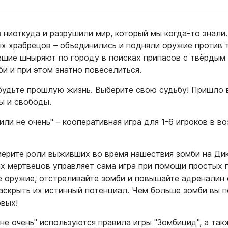
 ниоткуда и разрушили мир, который мы когда-то знали
х храбрецов – объединились и подняли оружие против 
шие шныряют по городу в поисках припасов с твёрдым
би и при этом знатно повеселиться.
будьте прошлую жизнь. Выберите свою судьбу! Пришло 
ы и свободы.
ли не очень" – кооперативная игра для 1-6 игроков в во
мерите роли выживших во время нашествия зомби на Ди
х мертвецов управляет сама игра при помощи простых 
е оружие, отстреливайте зомби и повышайте адреналин
аскрыть их истинный потенциал. Чем больше зомби вы п
овых!
не очень" используются правила игры "Зомбицид", а та