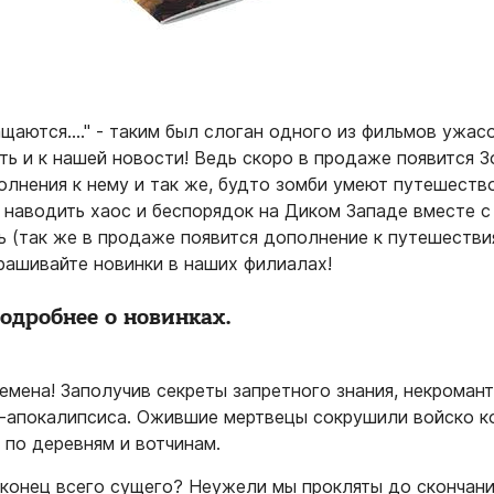
щаются...." - таким был слоган одного из фильмов ужасо
ть и к нашей новости! Ведь скоро в продаже появится 
олнения к нему и так же, будто зомби умеют путешеств
т наводить хаос и беспорядок на Диком Западе вместе с
ь (так же в продаже появится дополнение к путешестви
прашивайте новинки в наших филиалах!
подробнее о новинках.
емена! Заполучив секреты запретного знания, некроман
и-апокалипсиса. Ожившие мертвецы сокрушили войско к
 по деревням и вотчинам.
конец всего сущего? Неужели мы прокляты до скончани