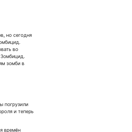
в, но сегодня
Зомбицид.
овать во
 Зомбицид.
ям зомби в
ты погрузили
ороля и теперь
я времён