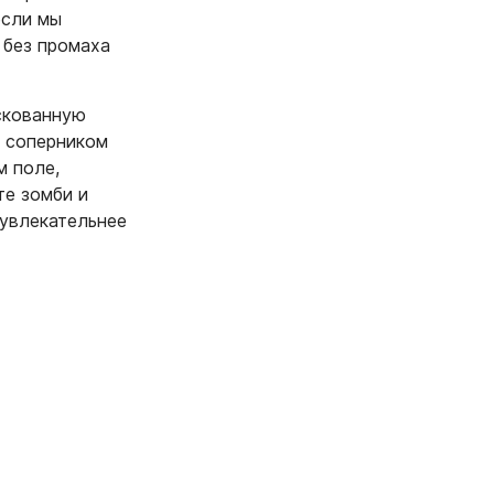
если мы
 без промаха
искованную
м соперником
м поле,
те зомби и
 увлекательнее