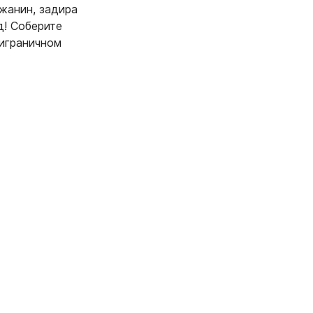
жанин, задира
д! Соберите
риграничном