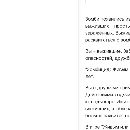
Зомби появились из
выживших – просты
заражённых. Выжив
расквитаться с зом
Вы – выжившие. За
опасностей, дружб
"Зомбицид: Живым и
лет.
Вы с друзьями при
Действиями ходячи
колоды карт. Ищит
выживших, чтобы р
больше заявится н
В игре "Живым или 