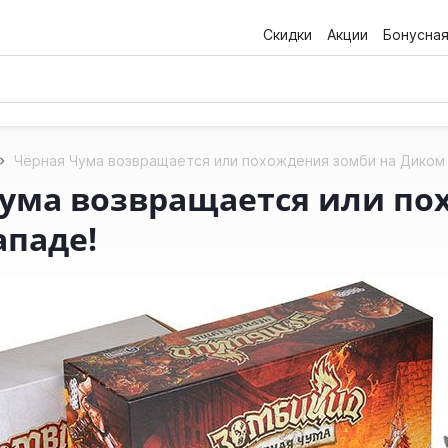
Скидки
Акции
Бонусна
Чёрная Чума возвращается или похождения зомби на Диком 
ума возвращается или по
ападе!