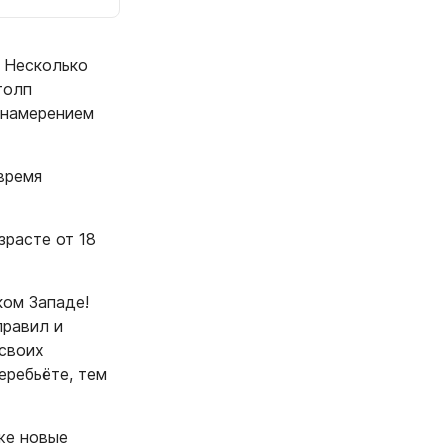
. Несколько
толп
 намерением
время
зрасте от 18
ком Западе!
правил и
 своих
еребьёте, тем
кже новые