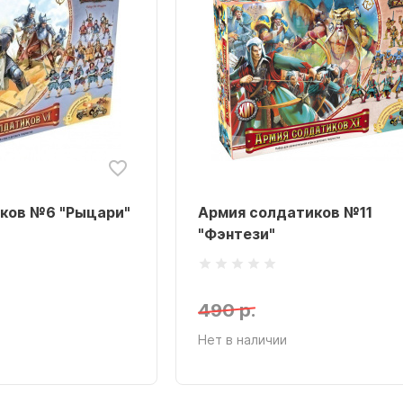
ков №6 "Рыцари"
Армия солдатиков №11
s
"Фэнтези"
490 р.
Нет в наличии