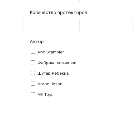
Количество протекторов
Автор
Ann Stambler
Фабрика комиксов
Шугар Ребекка
Aaron Jason
AB Toys
abec
Alexandre Droit
Alt Graph
Amy Weinstock