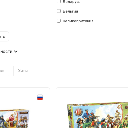
Беларусь
Бельгия
Великобритания
Германия
ить
Израиль
Испания
рности
Китай
a
Лапландия
ки
Хиты
aeroscape)
Польша
Россия
США
Турция
Финляндия
Франция