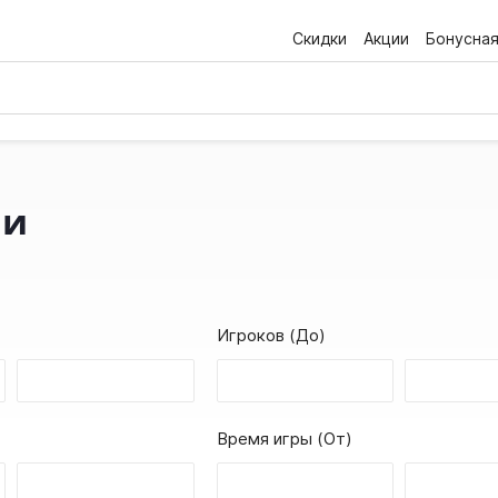
Скидки
Акции
Бонусна
ли
Игроков (До)
Время игры (От)