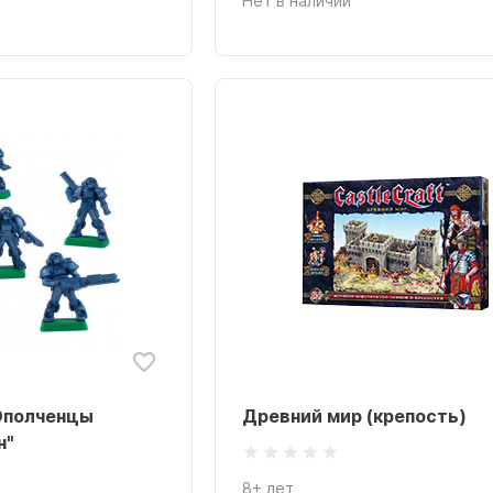
Нет в наличии
Abendsonne
es
ive
Ополченцы
Древний мир (крепость)
н"
i
8+ лет