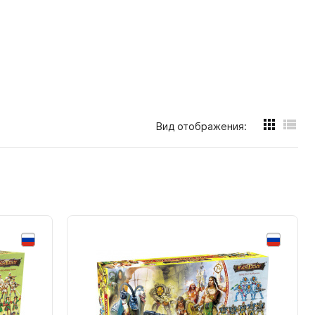
Andrew Cedotal
Annick Lobet
Anthony Perone
Antoine Bauza
Antonin Boccara
Вид отображения:
Arno Steinwender
Arpad Fritsche
Asmodee
Azzarello Brian
BD Flory
Behrooz Shahriari
Benoit Turpin
Bicycle