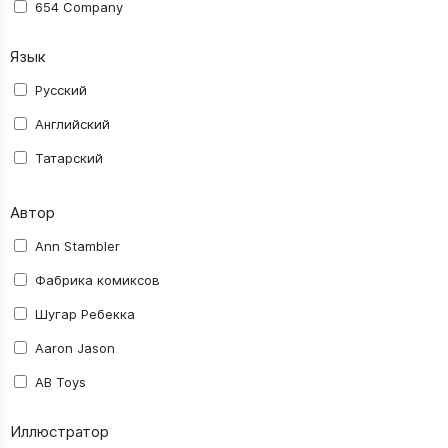
654 Company
AB Toys
Язык
Activision Blizzard
Русский
Aerocker
Английский
AGM
Татарский
ALDEN Comics
Автор
Alt Graph
Amigo Spiel
Ann Stambler
Asmodee
Фабрика комиксов
Astrel
Шугар Ребекка
Ausini
Aaron Jason
Avalon Hill
AB Toys
BANDAI NAMCO
abec
Иллюстратор