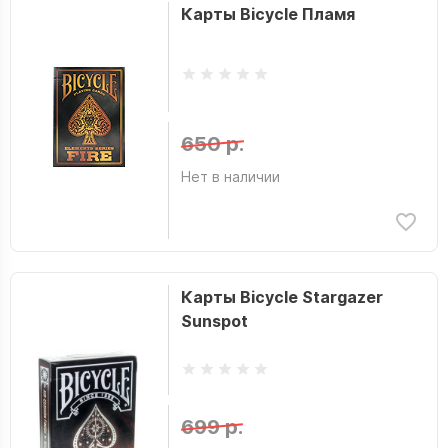
Карты Bicycle Пламя
Инио Асано
Интаглиф
ИнтерХит
Исуна Хасэкура
650 р.
Итиго Такано
Нет в наличии
Каиу Сираи
Кайл Старкс
Каналес Диас
Катерина Чиркова
Карты Bicycle Stargazer
Sunspot
Катиру Исидзуэ
Кеннет Хайт
Киехико Адзума
699 р.
Ким Анастасия