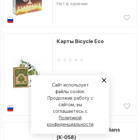
Ким Анастасия Phobs
Нет в наличии
Киркман Роберт
Коблиш Скотт
Кога Юн
Карты Bicycle Eco
Колак Мирко
команда Сайен
Комильфо
КомФедерация
590 р.
Сайт использует
Конуэй Джерри
файлы cookie.
Нет в наличии
Продолжив работу с
Корвет
сайтом, вы
Корне ван Марсел
соглашаетесь с
Политикой
Кувабара Мидзуна
конфиденциальности
Карты Bicycle Guardians
Куганэ Маруяма
(К-058)