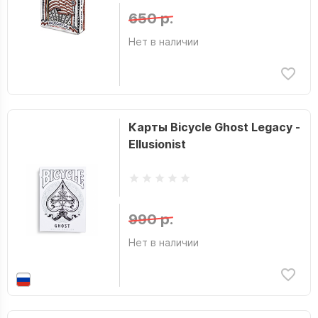
Дэрик Робертсон
650 р.
Евгения Кундозерова
Нет в наличии
Единорог
Екатерина Плужникова
Живая Книга
Карты Bicycle Ghost Legacy -
Жюль Верн
Ellusionist
Задира Плюс
Заидова Наталья
Замский Алексей
990 р.
Звезда
Нет в наличии
Икэда Сакура
Иммонен Кэтрин
инаЧе