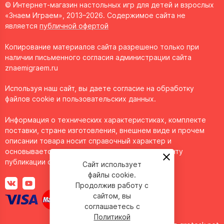
© Интернет-магазин настольных игр для детей и взрослых
Nightman
Kaboom
«Знаем Играем», 2013–2026. Содержимое сайта не
Богдан Куликовских
NO NAME
Kasper Lapp
является
публичной офертой
Влад Рудовский
NOC
Ken Gruhl
Копирование материалов сайта разрешено только при
Гуарнидо Хуанхо
наличии письменного согласия администрации сайта
North Star Games
Klaus & Marlies Holitzka
Джо Дункан
znaemigraem.ru
NTJ LLC
Knut Happel
Джок
Используя наш сайт, вы даете согласие на обработку
Ogosport
Kubert Andy
файлов cookie и пользовательских данных.
Джон Ковалик
Oni Press
KungFu
Дзэккё
Информация о технических характеристиках, комплекте
Outright Games
L'Atelier
поставки, стране изготовления, внешнем виде и прочем
Евгения Смоленцева
описании товара носит справочный характер и
Page-down
Laima Kikutiene
основывается на последних доступных к моменту
Екатерина Александрова
Pandora's Box
LanLan
публикации сведениях.
Сайт использует
Елена Васильковская
файлы cookie.
Panini
Laurent Lavaur
Продолжив работу с
Иван Никулин
Parallel Comics
LeadingStar
сайтом, вы
Илья Митрошин
соглашаетесь с
Partida
Lemire Jeff
Политикой
Илья Ройз