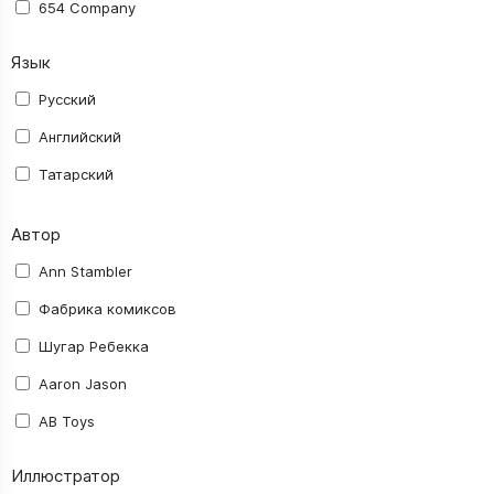
654 Company
AB Toys
Язык
Activision Blizzard
Русский
Aerocker
Английский
AGM
Татарский
ALDEN Comics
Автор
Alt Graph
Amigo Spiel
Ann Stambler
Asmodee
Фабрика комиксов
Astrel
Шугар Ребекка
Ausini
Aaron Jason
Avalon Hill
AB Toys
BANDAI NAMCO
abec
Иллюстратор