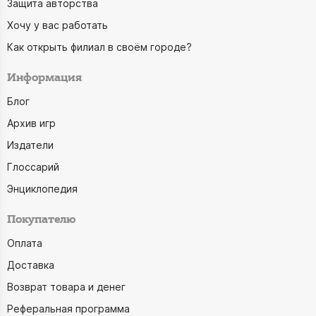
Защита авторства
Дэрик Робертсон
Хочу у вас работать
Евгения Кундозерова
Как открыть филиал в своём городе?
Единорог
Информация
Екатерина Плужникова
Блог
Живая Книга
Архив игр
Жюль Верн
Издатели
Задира Плюс
Глоссарий
Заидова Наталья
Энциклопедия
Замский Алексей
Покупателю
Звезда
Оплата
Икэда Сакура
Доставка
Иммонен Кэтрин
Возврат товара и денег
инаЧе
Реферальная программа