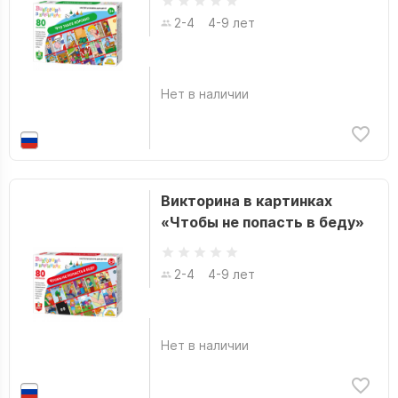
Гейман Нил
2-4
4-9 лет
Фабрика игр
Герман Тихомиров
Фабрика Покера
Гиллен Кирон
Фантастика
Голден Кристи
Нет в наличии
Фанты
Голдштейн Софи
Фортуна
Госс Джеймс
Ханг Лесли
Грэм Макнилл
Викторина в картинках
ХАРДИ-ГАРДИ
Дагган Джерри
«Чтобы не попасть в беду»
Эврикус
Дазо Бонг
Экивоки
Даниель Дефо
2-4
4-9 лет
Экономикус
Даниил Зайцев
Эксмо
Девова Наталия
Нет в наличии
Эра
Денис Варшавский
Юнси
Дефалько Том