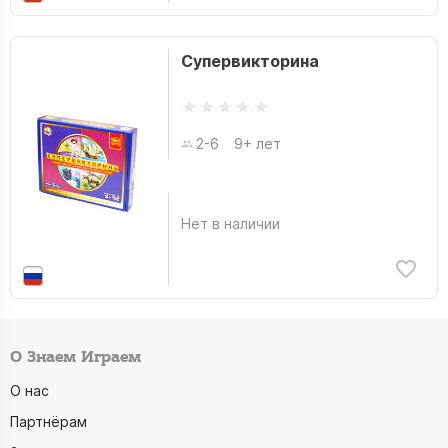
‪Konami
Джеймс Тайнион IV
Супервикторина
‪Microsoft Studios‬
Джон Ланкрай
Джон Хоплер
Джосс Уидон
2-6
9+ лет
Джузеппе Ротондо
Дзю Аякура
Нет в наличии
Дзюн Икэда
Дмитрий Кибкало
Дон Крамер
Дрофа-Медиа
О Знаем Играем
Другое Издательство
О нас
Дубль 2
Партнёрам
Дэн Абнетт