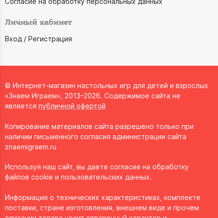
Согласие на обработку персональных данных
Личный кабинет
Вход / Регистрация
© Интернет-магазин настольных игр для детей и взрослых
«Знаем Играем», 2013–2026. Содержимое сайта не
является
публичной офертой
Копирование материалов сайта разрешено только при
наличии письменного согласия администрации сайта
znaemigraem.ru
Используя наш сайт, вы даете согласие на обработку
файлов cookie и пользовательских данных.
Информация о технических характеристиках, комплекте
поставки, стране изготовления, внешнем виде и прочем
описании товара носит справочный характер и