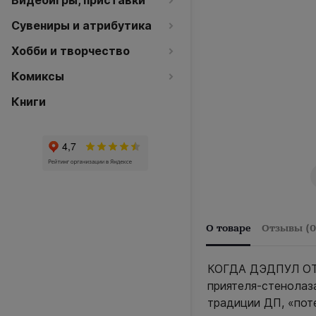
Видеоигры, приставки
Сувениры и атрибутика
Хобби и творчество
Комиксы
Книги
О товаре
Отзывы (0
КОГДА ДЭДПУЛ ОТП
приятеля-стенолаза
традиции ДП, «по