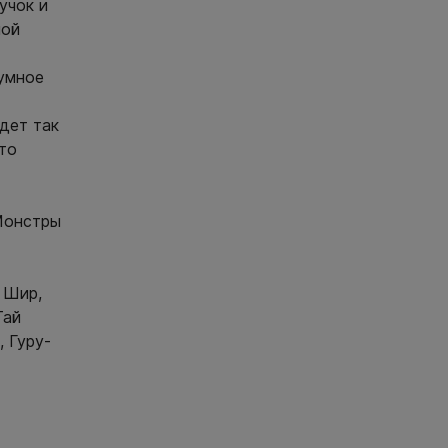
учок и
ной
зумное
дет так
что
Монстры
 Шир,
Тай
, Гуру-