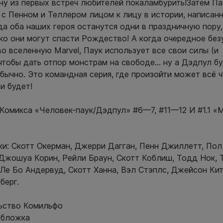
ну из первых встреч любителей покаламбурить!Затем Па
 с Пенном и Теллером лицом к лицу в истории, написан
да оба наших героя останутся одни в праздничную пору,
ько они могут спасти Рождество! А когда очередное бе
о вселенную Marvel, Паук использует все свои силы (и
 чтобы дать отпор монстрам на свободе… ну а Дэдпул бу
обычно. Это командная серия, где произойти может всё 
 и будет!
Комикса «Человек-паук/Дэдпул» #6—7, #11—12 И #1.1 «
и: Скотт Окерман, Джерри Дагган, Пенн Джиллетт, Пол
Джошуа Корин, Рейли Браун, Скотт Коблиш, Тодд Нок, 
 Ле Бo Андервуд, Скотт Ханна, Вэл Стэплс, Джейсон Кит
берг.
ьство Комильфо
обложка