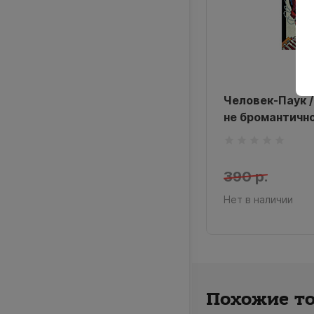
Человек-Паук /
не бромантично
390 р.
Нет в наличии
Похожие т