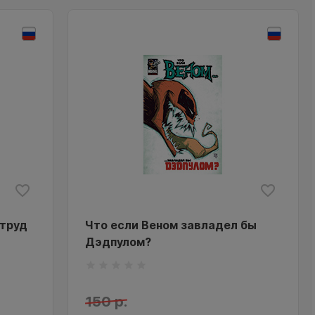
 труд
Что если Веном завладел бы
Дэдпулом?
150 р.