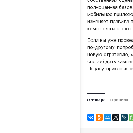
собственных сцена
полноценная базов
мобильное приложе
изменяет правила 
компоненты к сост
Если вы уже прове
по‑другому, попроб
новую стратегию, 
способ дать кампа
«legacy‑приключени
О товаре
Правила