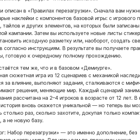
и описан в «Правилах перезагрузки». Сначала вам нужн
арые наклейки с компонентов базовой игры: с игрового п
, тайлов и других элементов, на которых были записаны
ой кампании. Затем вы используете новые листы стикер
становить исходную разметку или, наоборот, создать св
в согласно инструкциям. В результате вы получаете пра
ы, готовую к очередному полному прохождению.
таётся тем же, что и в базовом «Демиурге».
ая сюжетная игра из 12 сценариев с механикой наследи
я за влияние, выполняют задания, сталкиваются с мифи
имают решения, меняющие мир. Каждый сценарий заним
пания рассчитана на 2–4 игроков в возрасте от 12 лет. В
история вновь окажется уникальной — но теперь вы м
ь столько раз, сколько захотите, докупая только компа
, а не новую базу.
рг: Набор перезагрузки» — это именно дополнение, без