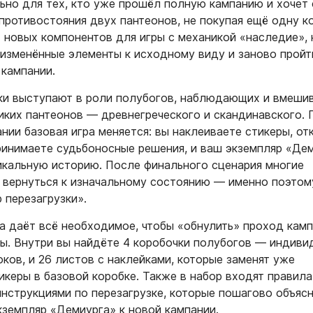
ьно для тех, кто уже прошёл полную кампанию и хочет
противостояния двух пантеонов, не покупая ещё одну к
т новых компонентов для игры с механикой «наследие»,
 изменённые элементы к исходному виду и заново пройти
 кампании.
ки выступают в роли полубогов, наблюдающих и вмеш
ликих пантеонов — древнегреческого и скандинавского. 
нии базовая игра меняется: вы наклеиваете стикеры, от
ринимаете судьбоносные решения, и ваш экземпляр «Де
икальную историю. После финального сценария многие
 вернуться к изначальному состоянию — именно поэтом
 перезагрузки».
 даёт всё необходимое, чтобы «обнулить» проход камп
зы. Внутри вы найдёте 4 коробочки полубогов — индив
ков, и 26 листов с наклейками, которые заменят уже
икеры в базовой коробке. Также в набор входят правила
инструкциями по перезагрузке, которые пошагово объясн
кземпляр «Демиурга» к новой кампании.