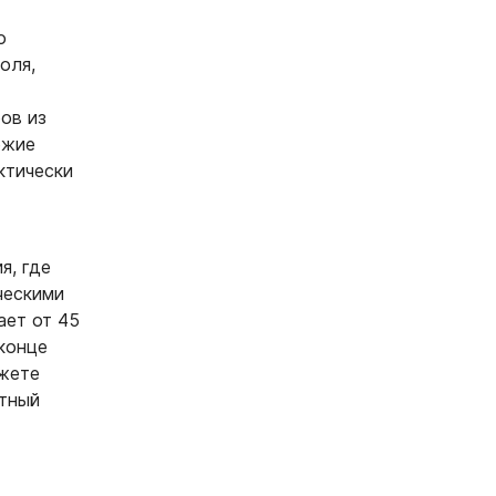
о
оля,
ов из
ежие
ктически
я, где
ческими
ает от 45
 конце
ожете
ктный