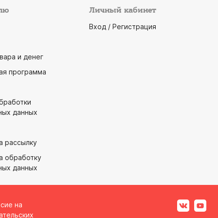
лю
Личный кабинет
Вход / Регистрация
вара и денег
ая программа
обработки
ных данных
а рассылку
а обработку
ных данных
асие на
ательских