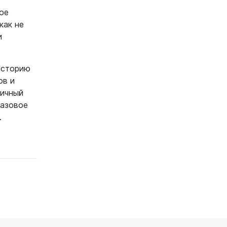
ое
как не
и
историю
ов и
мичный
разовое
.