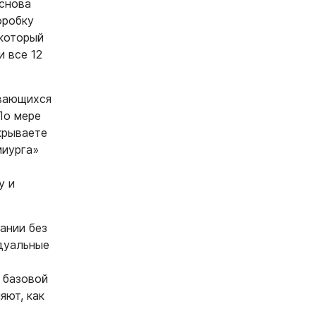
 снова
оробку
 который
 все 12
ивающихся
По мере
крываете
миурга»
у и
ании без
идуальные
 базовой
яют, как