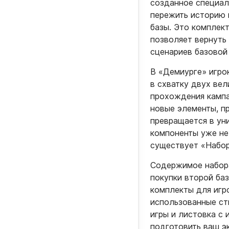
созданное специал
пережить историю 
базы. Это комплек
позволяет вернуть
сценариев базовой
В «Демиурге» игро
в схватку двух ве
прохождения кампа
новые элементы, п
превращается в ун
компоненты уже не
существует «Набор
Содержимое набора
покупки второй ба
комплекты для игро
использованные ст
игры и листовка с 
подготовить ваш э