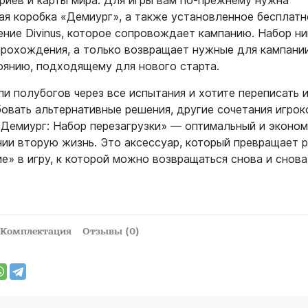
риев и карты мира. Для игры вам по‑прежнему нужна
ая коробка «Демиург», а также установленное бесплатн
ние Divinus, которое сопровождает кампанию. Набор ни
прохождения, а только возвращает нужные для кампани
оянию, подходящему для нового старта.
ли полубогов через все испытания и хотите переписать 
овать альтернативные решения, другие сочетания игрок
«Демиург: Набор перезагрузки» — оптимальный и эконо
нии вторую жизнь. Это аксессуар, который превращает 
е» в игру, к которой можно возвращаться снова и снова
Комплектация
Отзывы (0)