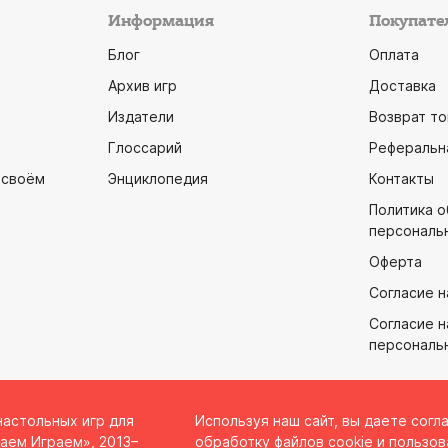
Информация
Покупате
Блог
Оплата
Архив игр
Доставка
Издатели
Возврат то
Глоссарий
Реферальн
 своём
Энциклопедия
Контакты
Политика 
персональ
Оферта
Согласие н
Согласие н
персональ
настольных игр для
Используя наш сайт, вы даете согл
аем Играем», 2013–
обработку файлов cookie и пользов