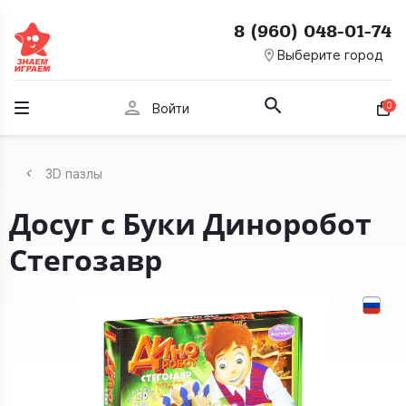
8 (960) 048-01-74
room
Выберите город
person
0
Войти
3D пазлы
Досуг с Буки Диноробот
Стегозавр