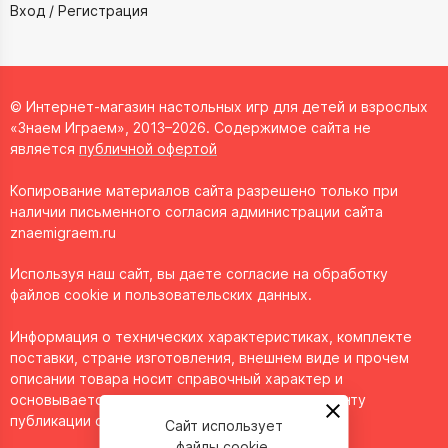
Вход / Регистрация
© Интернет-магазин настольных игр для детей и взрослых
«Знаем Играем», 2013–2026. Содержимое сайта не
является
публичной офертой
Копирование материалов сайта разрешено только при
наличии письменного согласия администрации сайта
znaemigraem.ru
Используя наш сайт, вы даете согласие на обработку
файлов cookie и пользовательских данных.
Информация о технических характеристиках, комплекте
поставки, стране изготовления, внешнем виде и прочем
описании товара носит справочный характер и
основывается на последних доступных к моменту
публикации сведениях.
Сайт использует
файлы cookie.