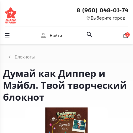
8 (960) 048-01-74
room
Выберите город
person
0
Войти
Блокноты
Думай как Диппер и
Мэйбл. Твой творческий
блокнот