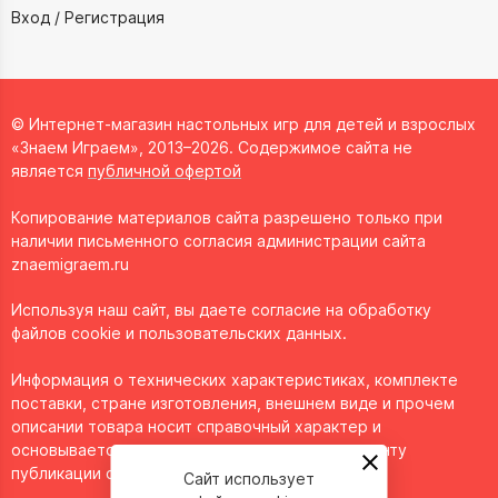
Вход / Регистрация
© Интернет-магазин настольных игр для детей и взрослых
«Знаем Играем», 2013–2026. Содержимое сайта не
является
публичной офертой
Копирование материалов сайта разрешено только при
наличии письменного согласия администрации сайта
znaemigraem.ru
Используя наш сайт, вы даете согласие на обработку
файлов cookie и пользовательских данных.
Информация о технических характеристиках, комплекте
поставки, стране изготовления, внешнем виде и прочем
описании товара носит справочный характер и
основывается на последних доступных к моменту
публикации сведениях.
Сайт использует