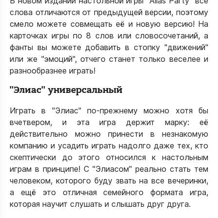
В новом издании настольной игры "Alias Party" все
слова отличаются от предыдущей версии, поэтому
смело можете совмещать её и новую версию! На
карточках игры по 8 слов или словосочетаний, а
фанты вы можете добавить в стопку "движений"
или же "эмоций", отчего станет только веселее и
разнообразнее играть!
"Элиас" универсальный
Играть в "Элиас" по-прежнему можно хотя бы
вчетвером, и эта игра держит марку: её
действительно можно принести в незнакомую
компанию и усадить играть надолго даже тех, кто
скептически до этого относился к настольным
играм в принципе! С "Элиасом" реально стать тем
человеком, которого буду звать на все вечеринки,
а ещё это отличная семейного формата игра,
которая научит слушать и слышать друг друга.