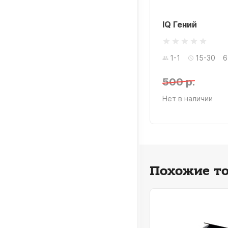
Энигма
IQ Гений
1
20-40
6+ лет
1-1
15-30
6
0 р.
500 р.
 в наличии
Нет в наличии
Похожие т