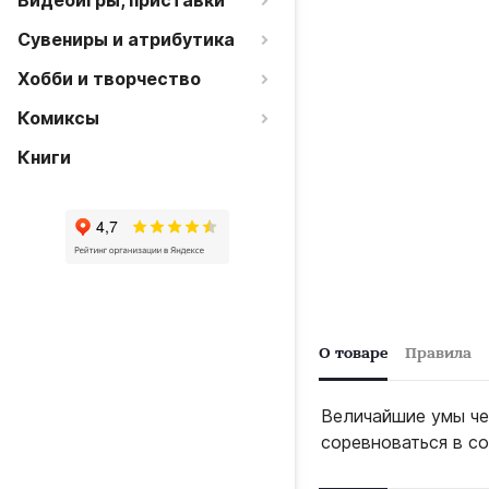
Видеоигры, приставки
Сувениры и атрибутика
Хобби и творчество
Комиксы
Книги
О товаре
Правила
Величайшие умы че
соревноваться в с