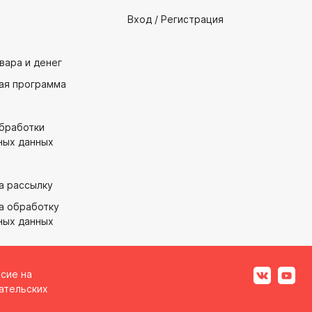
Вход / Регистрация
вара и денег
ая программа
обработки
ных данных
а рассылку
а обработку
ных данных
асие на
ательских