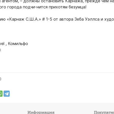
 агентом, – должны остановить Карнажа, прежде чем н
ого города подчи-нится прихотям безумца!
ию «Карнаж С.Ш.А.» # 1-5 от автора Зеба Уэллса и худ
el , Комильфо
ж
)
Информация
Покупате