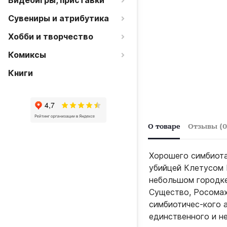
Видеоигры, приставки
Сувениры и атрибутика
Хобби и творчество
Комиксы
Книги
О товаре
Отзывы (0
Хорошего симбиота
убийцей Клетусом 
небольшом городке
Существо, Росомах
симбиотичес-кого 
единственного и н