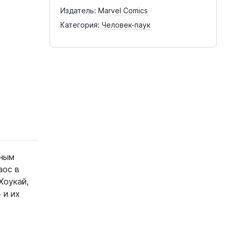
Издатель:
Marvel Comics
Категория:
Человек-паук
йным
аос в
Хоукай,
 и их