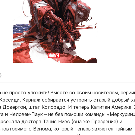
)
 не просто уложить! Вместе со своим носителем, сери
Кэссиди, Карнаж собирается устроить старый добрый х
 Довертон, штат Колорадо. И теперь Капитан Америка, 
а и Человек-Паук – не без помощи команды «Меркурий»
арсенала доктора Танис Нивс (она же Презрение) и
еповторимого Венома, который теперь является тайным