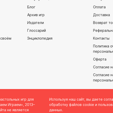
Блог
Оплата
Архив игр
Доставка
Издатели
Возврат то
Глоссарий
Реферальн
 своём
Энциклопедия
Контакты
Политика 
персональ
Оферта
Согласие н
Согласие н
персональ
настольных игр для
Используя наш сайт, вы даете согл
аем Играем», 2013–
обработку файлов cookie и пользов
йта не является
данных.