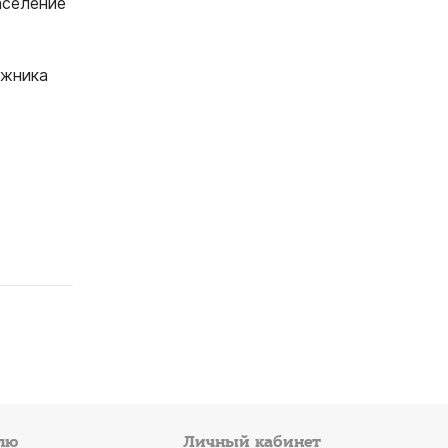
аселение
ожника
лю
Личный кабинет