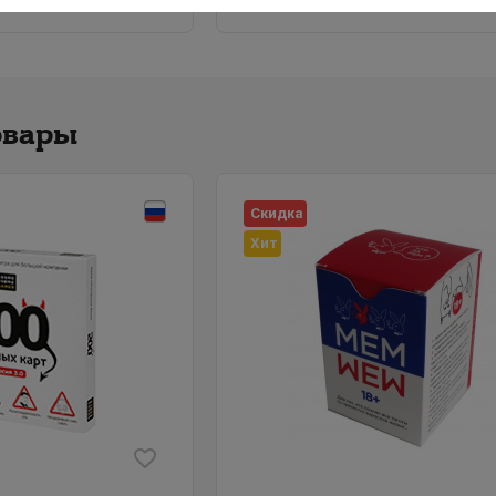
овары
Скидка
Хит