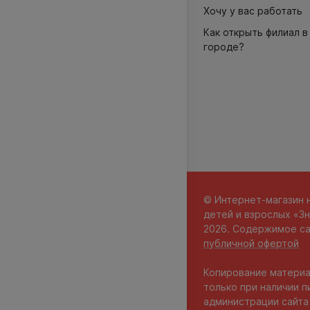
Хочу у вас работать
Как открыть филиал в
городе?
© Интернет-магазин 
детей и взрослых «Зн
2026. Содержимое са
публичной офертой
Копирование материа
только при наличии п
администрации сайта