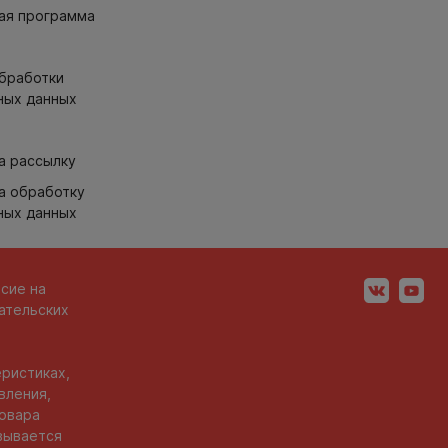
ая программа
обработки
ных данных
а рассылку
а обработку
ных данных
асие на
ательских
ристиках,
вления,
товара
вывается