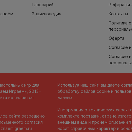
Глоссарий
Реферальн
 своём
Энциклопедия
Контакты
Политика 
персональ
Оферта
Согласие н
Согласие н
персональ
настольных игр для
Используя наш сайт, вы даете согл
аем Играем», 2013–
обработку файлов cookie и пользов
йта не является
данных.
Информация о технических характе
лов сайта разрешено
комплекте поставки, стране изгото
исьменного согласия
внешнем виде и прочем описании 
 znaemigraem.ru
носит справочный характер и осно