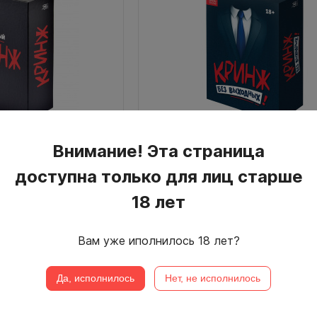
Внимание! Эта страница
Кринж: Без выходных
доступна только для лиц старше
18 лет
18+ лет
3-12
25+
18+ лет
Вам уже иполнилось 18 лет?
1 290 р.
Наличие:
Да, исполнилось
Нет, не исполнилось
КУПИТЬ