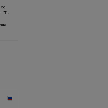
 со
: "Ты
мый