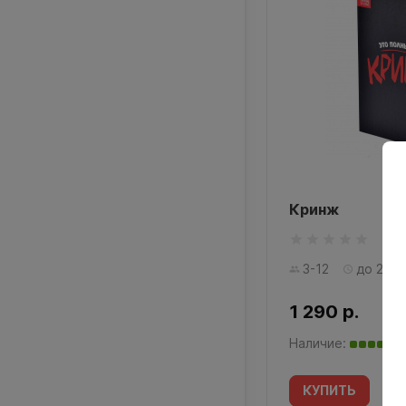
Кринж
3-12
до 25
1 290 р.
Наличие:
КУПИТЬ