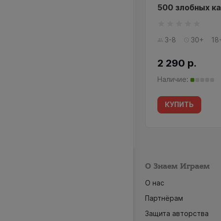
 мой мозг
500 злобных ка
-8
15+
18+ лет
3-8
30+
18
9 р.
2 290 р.
ичие:
Наличие:
УПИТЬ
КУПИТЬ
О Знаем Играем
О нас
Партнёрам
Защита авторства