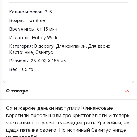
Кол-во игроков:
2-6
Возраст:
от 8 лет
Время игры:
от 15 мин
Издатель:
Hobby World
Категория:
В дорогу
,
Для компании
,
Для двоих
,
Карточные
,
Свинтус
Размеры:
25 X 93 X 155 мм
Вес:
165 гр
О товаре
Ох и жаркие деньки наступили! Финансовые
воротилы прослышали про криптовалюты и теперь
заставляют поросят-тунеядцев рыть Хрюкойны, не
щадя пятачка своего. Но истинный Свинтус нигде