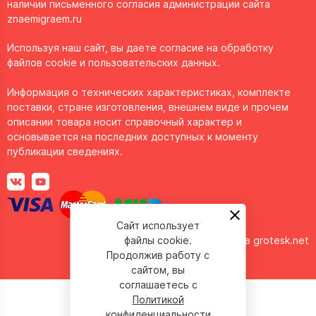
наличии письменного согласия администрации сайта
znaemigraem.ru
Используя наш сайт, вы даете согласие на обработку
файлов cookie и пользовательских данных.
Информация о технических характеристиках, комплекте
поставки, стране изготовления, внешнем виде и прочем
описании товара носит справочный характер и
основывается на последних доступных к моменту
публикации сведениях.
Сайт использует
файлы cookie.
Сделано в
grotesk.net
Продолжив работу с
сайтом, вы
соглашаетесь с
Политикой
конфиденциальности