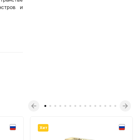
нстров и
Хит