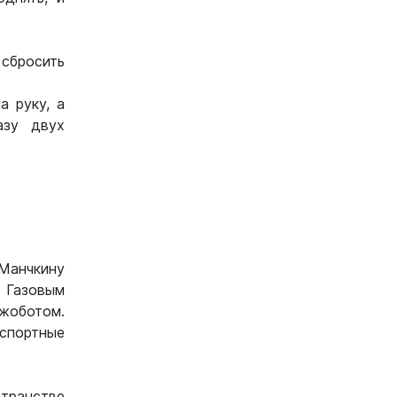
 сбросить
а руку, а
азу двух
Манчкину
с Газовым
жоботом.
нспортные
транстве