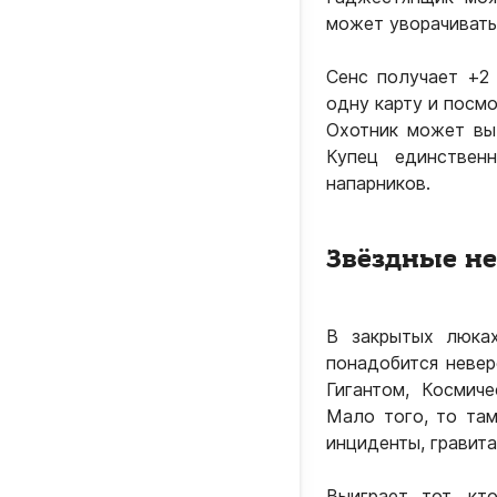
может уворачиватьс
Сенс получает +2 
одну карту и посмо
Охотник может вы
Купец единствен
напарников.
Звёздные н
В закрытых люка
понадобится невер
Гигантом, Космич
Мало того, то там
инциденты, гравит
Выиграет тот, кт