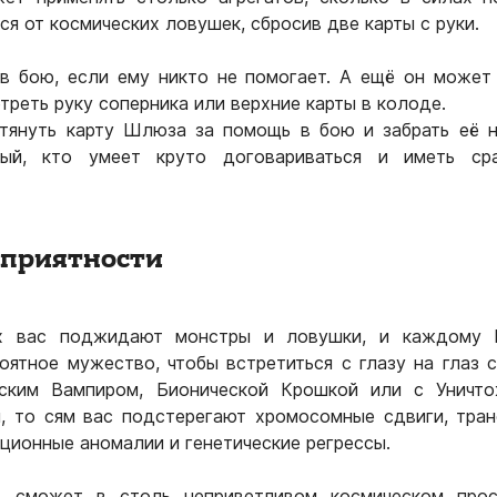
я от космических ловушек, сбросив две карты с руки.
в бою, если ему никто не помогает. А ещё он может
треть руку соперника или верхние карты в колоде.
тянуть карту Шлюза за помощь в бою и забрать её н
ный, кто умеет круто договариваться и иметь ср
еприятности
х вас поджидают монстры и ловушки, и каждому 
оятное мужество, чтобы встретиться с глазу на глаз 
еским Вампиром, Бионической Крошкой или с Уничто
, то сям вас подстерегают хромосомные сдвиги, тра
ационные аномалии и генетические регрессы.
о сможет в столь неприветливом космическом прос