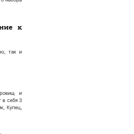
ние к
о, так и
кровищ и
 в себя 3
к, Купец,