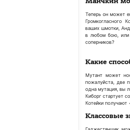
Манчкин мож
Теперь он может е
Громкогласного К
ваших шмотки, Анд
в любом бою, или
соперников?
Какие спосо
Мутант может нос
пожалуйста, две п
одна мутация, вы л
Киборг стартует со
Котейки получают 
Классовые 
Гаджестянщик мож