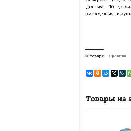
достичь 10 уров
хитроумные ловушк
О товаре
Правила
Товары из 