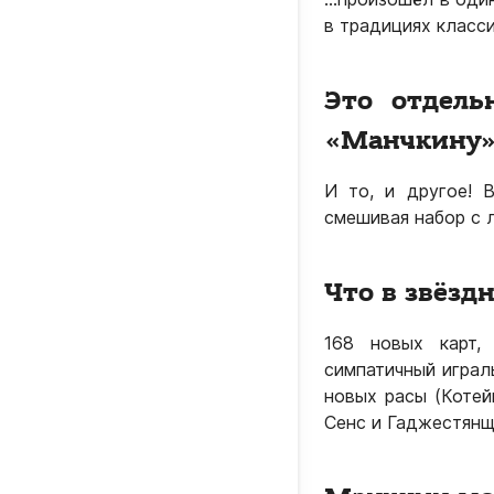
в традициях класс
Это отдель
«Манчкину»
И то, и другое! 
смешивая набор с 
Что в звёзд
168 новых карт,
симпатичный играл
новых расы (Котейк
Сенс и Гаджестянщ