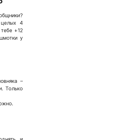
о
ообщники?
 целых 4
 тебе +12
шмотки у
овняка –
и. Только
можно.
однять, и