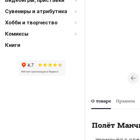
Видеоигры, приставки
Сувениры и атрибутика
Хобби и творчество
Комиксы
Книги
О товаре
Правила
Полёт Манчк
…произошёл в один