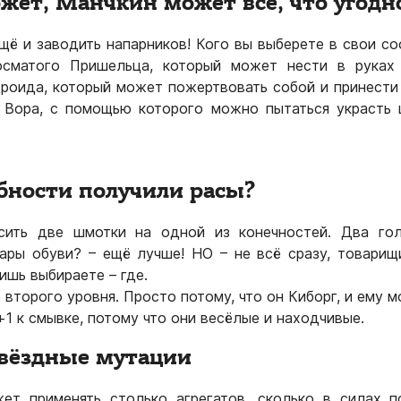
ет, Манчкин может всё, что угодн
щё и заводить напарников! Кого вы выберете в свои с
осматого Пришельца, который может нести в руках
роида, который может пожертвовать собой и принести
 Вора, с помощью которого можно пытаться украсть 
бности получили расы?
ить две шмотки на одной из конечностей. Два гол
ары обуви? – ещё лучше! НО – не всё сразу, товарищ
ишь выбираете – где.
 второго уровня. Просто потому, что он Киборг, и ему 
+1 к смывке, потому что они весёлые и находчивые.
звёздные мутации
ет применять столько агрегатов, сколько в силах п