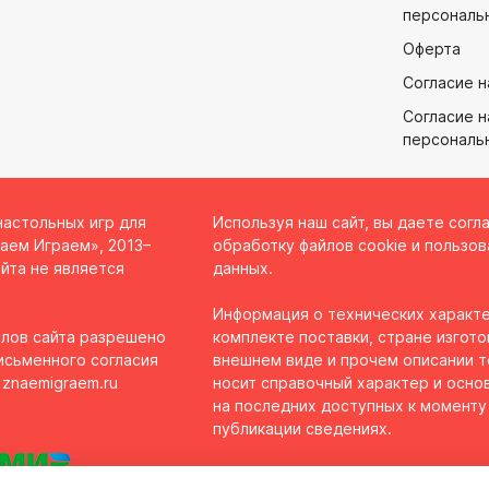
персональ
Оферта
Согласие н
Согласие н
персональ
настольных игр для
Используя наш сайт, вы даете согл
аем Играем», 2013–
обработку файлов cookie и пользов
йта не является
данных.
Информация о технических характе
лов сайта разрешено
комплекте поставки, стране изгото
исьменного согласия
внешнем виде и прочем описании 
 znaemigraem.ru
носит справочный характер и осно
на последних доступных к моменту
публикации сведениях.