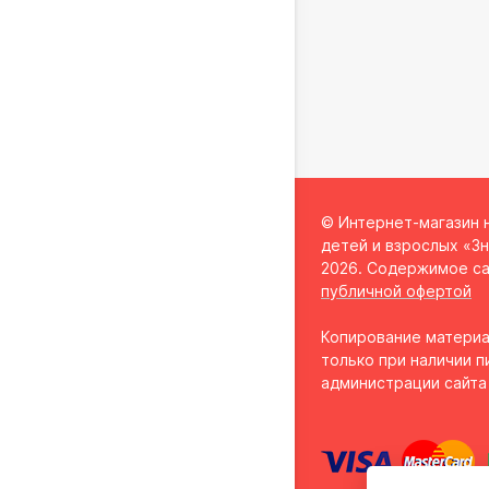
© Интернет-магазин 
детей и взрослых «Зн
2026. Содержимое са
публичной офертой
Копирование материа
только при наличии п
администрации сайта