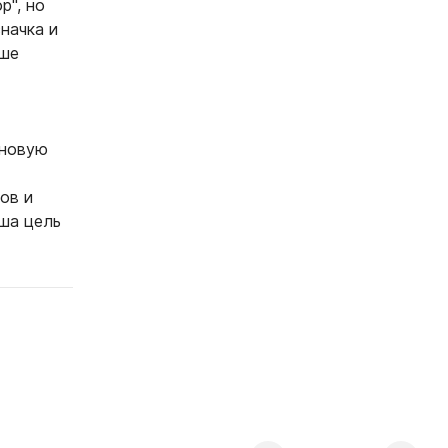
р", но
начка и
аше
оновую
ов и
ша цель