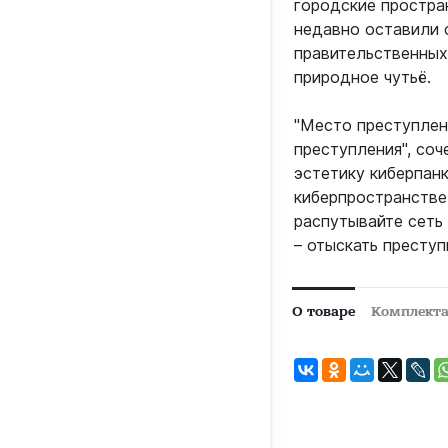
городские простра
недавно оставили 
правительственных
природное чутьё.
"Место преступлени
преступления", со
эстетику киберпан
киберпространстве
распутывайте сеть
– отыскать преступ
О товаре
Комплект