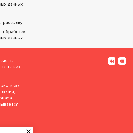
ных данных
а рассылку
а обработку
ных данных
асие на
ательских
ристиках,
вления,
товара
вывается