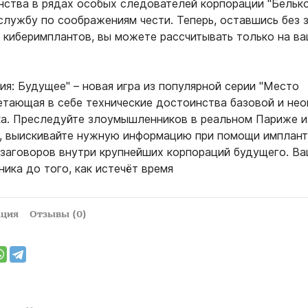
нства в рядах особых следователей корпорации "Белько
службу по соображениям чести. Теперь, оставшись без з
 киберимплантов, вы можете рассчитывать только на в
я: Будущее" – новая игра из популярной серии "Место
четающая в себе технические достоинства базовой и не
ка. Преследуйте злоумышленников в реальном Париже и
, выискивайте нужную информацию при помощи имплант
 заговоров внутри крупнейших корпораций будущего. Ва
ника до того, как истечёт время
ация
Отзывы (0)