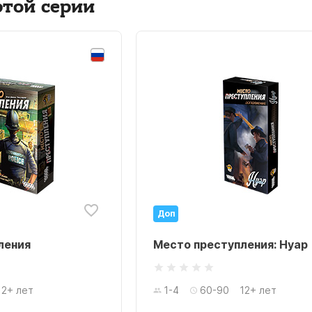
этой серии
Доп
ления
Место преступления: Нуар
12+ лет
1-4
60-90
12+ лет