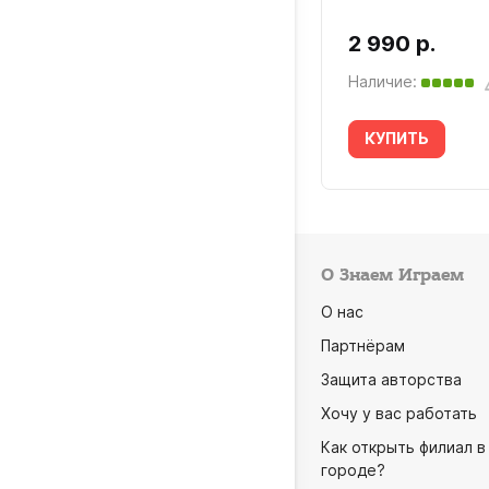
90 р.
2 990 р.
ичие:
Наличие:
УПИТЬ
КУПИТЬ
О Знаем Играем
О нас
Партнёрам
Защита авторства
Хочу у вас работать
Как открыть филиал в
городе?