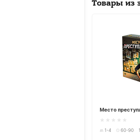
Товары из 
п
то преступления: Тайны
Место преступ
двью
1-4
60-90
4
60-90
12+ лет