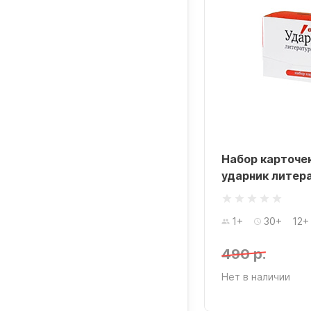
ор карточек: Стоп-кадр. Игра
Набор карточек
ино
ударник литер
+
1+
30+
12+
 р.
490 р.
 в наличии
Нет в наличии