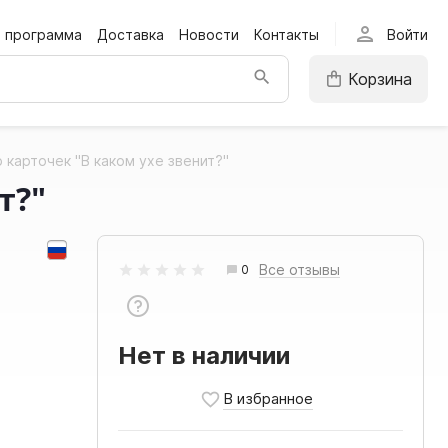
person
я программа
Доставка
Новости
Контакты
Войти
Корзина
 карточек "В каком ухе звенит?"
т?"
Все отзывы
0
Нет в наличии