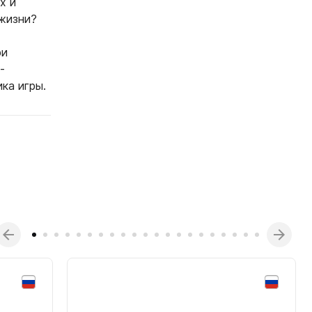
х и
 жизни?
ри
-
ика игры.