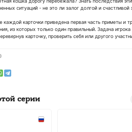
етная кошка дорогу перебежала? Знать последствия эти
енных ситуаций - не это ли залог долгой и счастливой
е каждой карточки приведена первая часть приметы и т
ния, из которых только один правильный. Задача игрока 
перевернув карточку, проверить себя или другого участн
)
этой серии