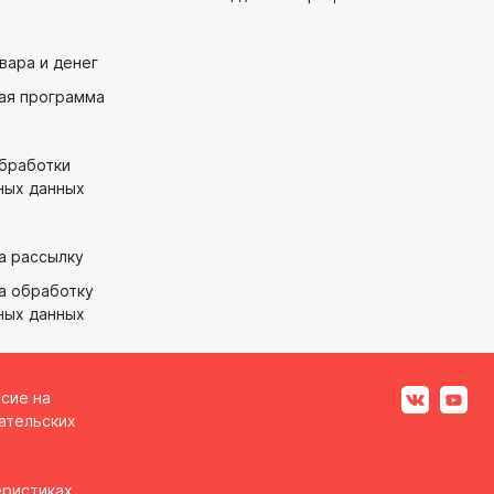
вара и денег
ая программа
обработки
ных данных
а рассылку
а обработку
ных данных
асие на
ательских
ристиках,