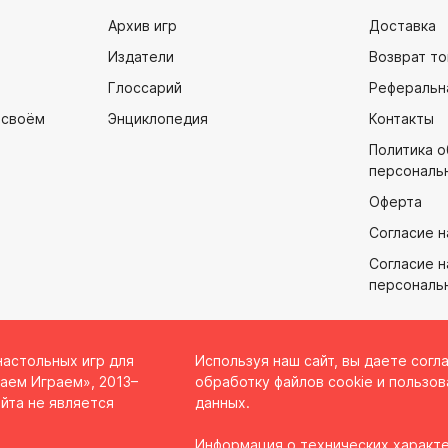
Архив игр
Доставка
Издатели
Возврат то
Глоссарий
Реферальн
 своём
Энциклопедия
Контакты
Политика 
персональ
Оферта
Согласие н
Согласие н
персональ
настольных игр для
Используя наш сайт, вы даете согл
аем Играем», 2013–
обработку файлов cookie и пользов
йта не является
данных.
Информация о технических характе