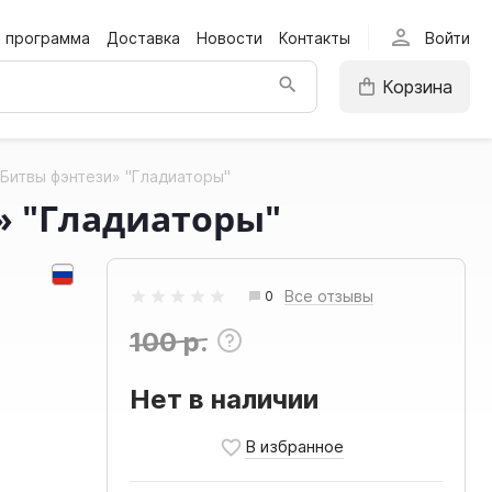
person
я программа
Доставка
Новости
Контакты
Войти
Корзина
Битвы фэнтези» "Гладиаторы"
» "Гладиаторы"
Все отзывы
0
100 р.
Нет в наличии