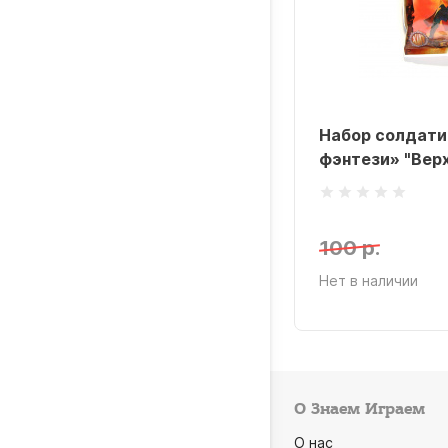
вы Fantasy "Железный
Набор солдати
вой"
фэнтези» "Вер
0 р.
100 р.
 в наличии
Нет в наличии
О Знаем Играем
О нас