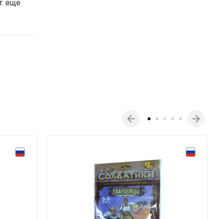
т еще