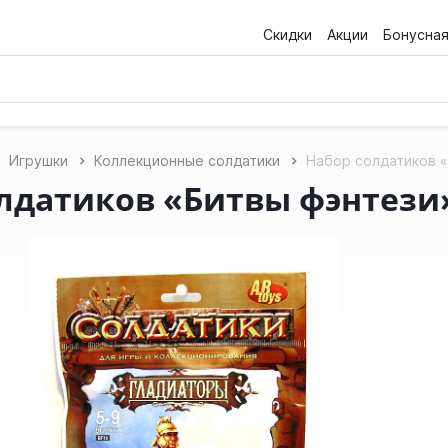
Скидки
Акции
Бонусна
Игрушки
Коллекционные солдатики
Набор солдатиков «
лдатиков «Битвы фэнтези