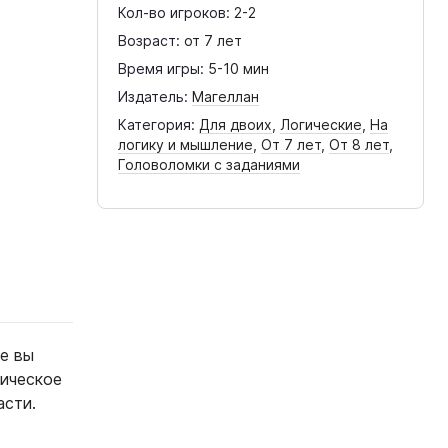
Кол-во игроков:
2-2
Возраст:
от 7 лет
Время игры:
5-10 мин
Издатель:
Магеллан
Категория:
Для двоих
,
Логические
,
На
логику и мышление
,
От 7 лет
,
От 8 лет
,
Головоломки с заданиями
е вы
фическое
асти.