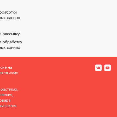
обработки
ных данных
а рассылку
а обработку
ных данных
асие на
ательских
ристиках,
вления,
товара
вывается