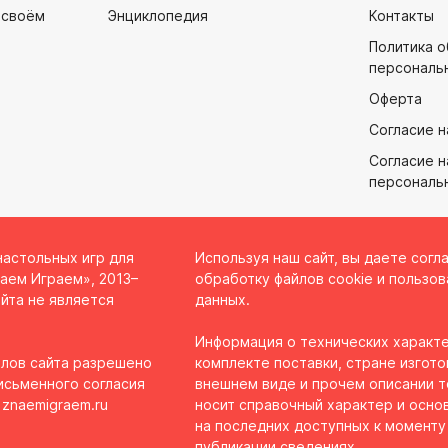
 своём
Энциклопедия
Контакты
Политика 
персональ
Оферта
Согласие н
Согласие н
персональ
настольных игр для
Используя наш сайт, вы даете согл
аем Играем», 2013–
обработку файлов cookie и пользов
йта не является
данных.
Информация о технических характе
лов сайта разрешено
комплекте поставки, стране изгото
исьменного согласия
внешнем виде и прочем описании 
 znaemigraem.ru
носит справочный характер и осно
на последних доступных к моменту
публикации сведениях.