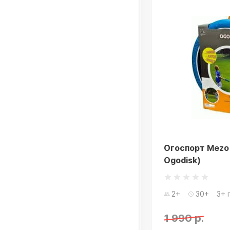
Огоспорт Mezo
Ogodisk)
2+
30+
3+ 
1 990 р.