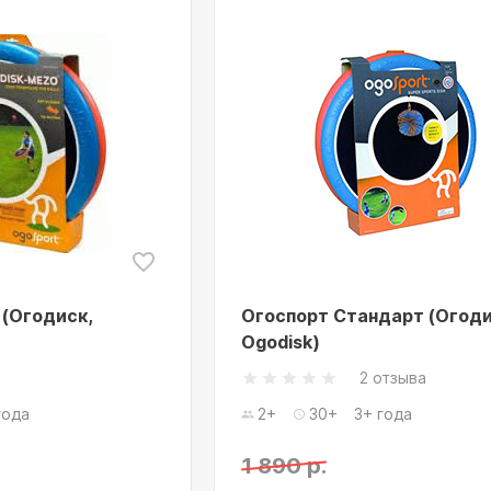
 (Огодиск,
Огоспорт Стандарт (Огоди
Ogodisk)
2 отзыва
года
2+
30+
3+ года
1 890 р.