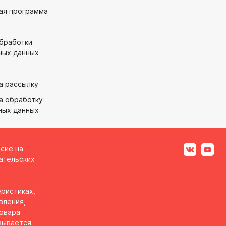
ая программа
обработки
ных данных
а рассылку
а обработку
ных данных
асие на
ательских
ристиках,
вления,
товара
вывается