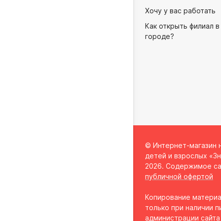
Хочу у вас работать
Как открыть филиал в
городе?
© Интернет-магазин 
детей и взрослых «Зн
2026. Содержимое са
публичной офертой
Копирование материа
только при наличии п
администрации сайта