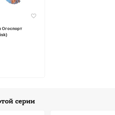
я Огоспорт
isk)
этой серии