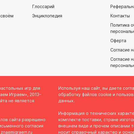
Глоссарий
Реферальн
 своём
Энциклопедия
Контакты
Политика 
персональ
Оферта
Согласие н
Согласие н
персональ
настольных игр для
Используя наш сайт, вы даете согл
аем Играем», 2013–
обработку файлов cookie и пользов
йта не является
данных.
Информация о технических характе
лов сайта разрешено
комплекте поставки, стране изгото
исьменного согласия
внешнем виде и прочем описании 
 znaemigraem.ru
носит справочный характер и осно