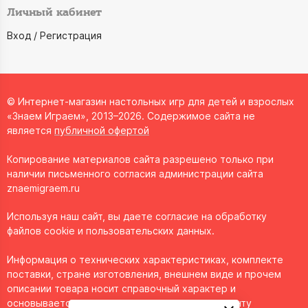
Личный кабинет
Вход / Регистрация
© Интернет-магазин настольных игр для детей и взрослых
«Знаем Играем», 2013–2026. Содержимое сайта не
является
публичной офертой
Копирование материалов сайта разрешено только при
наличии письменного согласия администрации сайта
znaemigraem.ru
Используя наш сайт, вы даете согласие на обработку
файлов cookie и пользовательских данных.
Информация о технических характеристиках, комплекте
поставки, стране изготовления, внешнем виде и прочем
описании товара носит справочный характер и
основывается на последних доступных к моменту