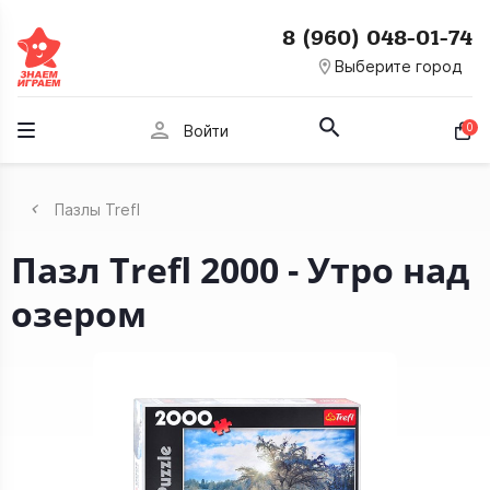
8 (960) 048-01-74
room
Выберите город
person
0
Войти
Пазлы Trefl
Пазл Trefl 2000 - Утро над
озером