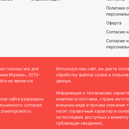
Политика 
персональ
Оферта
Согласие н
Согласие н
персональ
настольных игр для
Используя наш сайт, вы даете согл
аем Играем», 2013–
обработку файлов cookie и пользов
йта не является
данных.
Информация о технических характе
лов сайта разрешено
комплекте поставки, стране изгото
исьменного согласия
внешнем виде и прочем описании 
 znaemigraem.ru
носит справочный характер и осно
на последних доступных к моменту
публикации сведениях.