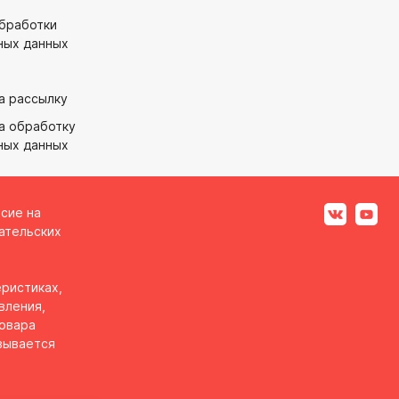
обработки
ных данных
а рассылку
а обработку
ных данных
асие на
ательских
ристиках,
вления,
товара
вывается