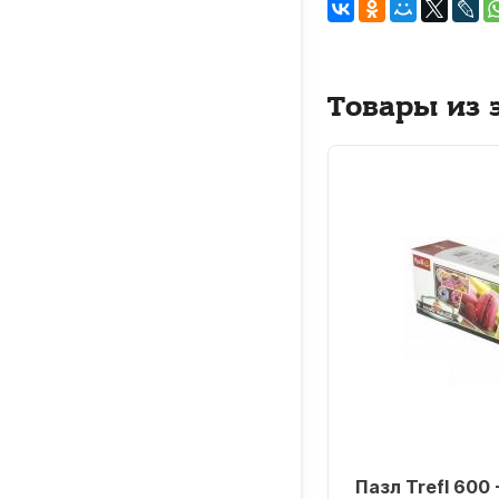
Товары из 
л Trefl 500 - Парусник на
Пазл Trefl 600