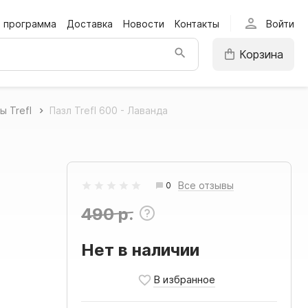
person
я программа
Доставка
Новости
Контакты
Войти
Корзина
ы Trefl
Пазл Trefl 600 - Лаванда
Все отзывы
0
490 р.
Нет в наличии