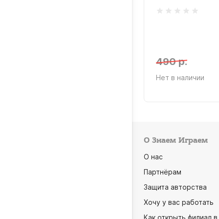
е Чикаго
0 р.
490 р.
 в наличии
Нет в наличии
О Знаем Играем
О нас
Партнёрам
Защита авторства
Хочу у вас работать
Как открыть филиал в