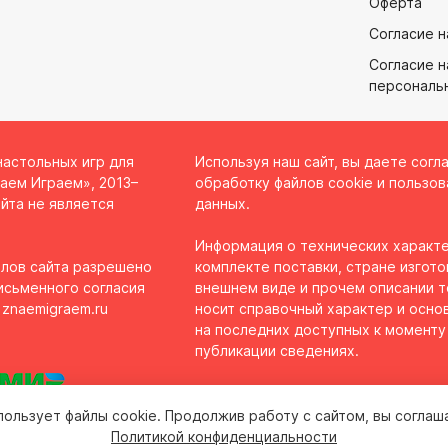
Оферта
Согласие н
Согласие н
персональ
настольных игр для
Используя наш сайт, вы даете согл
аем Играем», 2013–
обработку файлов cookie и пользов
йта не является
данных.
Информация о технических характе
лов сайта разрешено
комплекте поставки, стране изгото
исьменного согласия
внешнем виде и прочем описании 
 znaemigraem.ru
носит справочный характер и осно
на последних доступных к моменту
публикации сведениях.
пользует файлы cookie. Продолжив работу с сайтом, вы соглаш
Политикой конфиденциальности