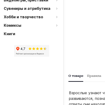
Видеоигры, приставки
Сувениры и атрибутика
Хобби и творчество
Комиксы
Книги
О товаре
Правила
Взрослые узнают ч
развиваются, позн
ответы они находят