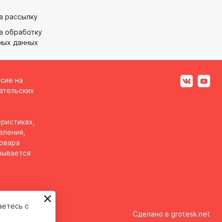
а рассылку
а обработку
ных данных
асие на
ательских
ристиках,
вления,
товара
вывается
аетесь с
Сделано в
grotesk.net