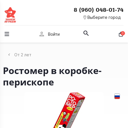
8 (960) 048-01-74
room
Выберите город
person
0
Войти
От 2 лет
Ростомер в коробке-
перископе