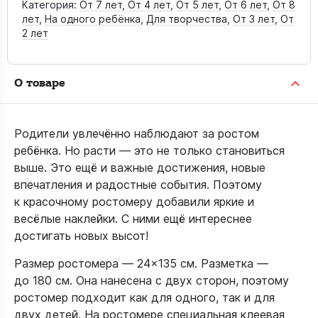
Категория:
От 7 лет
,
От 4 лет
,
От 5 лет
,
От 6 лет
,
От 8
лет
,
На одного ребёнка
,
Для творчества
,
От 3 лет
,
От
2 лет
О товаре
Родители увлечённо наблюдают за ростом
ребёнка. Но расти — это не только становиться
выше. Это ещё и важные достижения, новые
впечатления и радостные события. Поэтому
к красочному ростомеру добавили яркие и
весёлые наклейки. С ними ещё интереснее
достигать новых высот!
Размер ростомера — 24×135 см. Разметка —
до 180 см. Она нанесена с двух сторон, поэтому
ростомер подходит как для одного, так и для
двух детей. На ростомере специальная клеевая