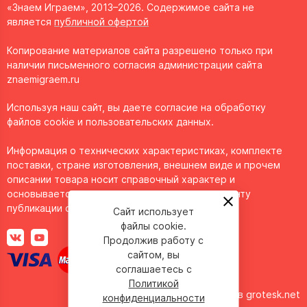
«Знаем Играем», 2013–2026. Содержимое сайта не
является
публичной офертой
Копирование материалов сайта разрешено только при
наличии письменного согласия администрации сайта
znaemigraem.ru
Используя наш сайт, вы даете согласие на обработку
файлов cookie и пользовательских данных.
Информация о технических характеристиках, комплекте
поставки, стране изготовления, внешнем виде и прочем
описании товара носит справочный характер и
основывается на последних доступных к моменту
публикации сведениях.
Сайт использует
файлы cookie.
Продолжив работу с
сайтом, вы
соглашаетесь с
Политикой
Сделано в
grotesk.net
конфиденциальности