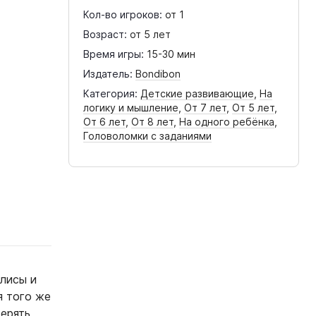
Кол-во игроков:
от 1
Возраст:
от 5 лет
Время игры:
15-30 мин
Издатель:
Bondibon
Категория:
Детские развивающие
,
На
логику и мышление
,
От 7 лет
,
От 5 лет
,
От 6 лет
,
От 8 лет
,
На одного ребёнка
,
Головоломки с заданиями
 лисы и
я того же
верять