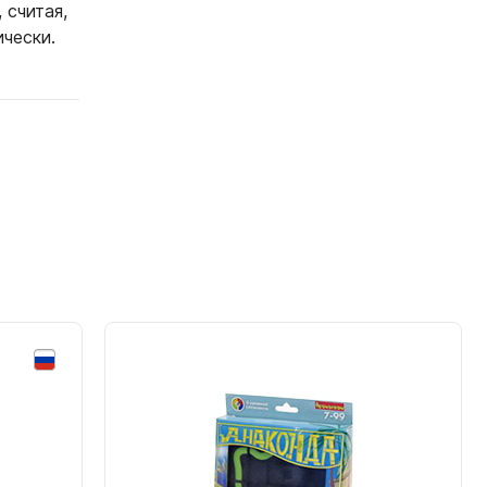
 считая,
чески.