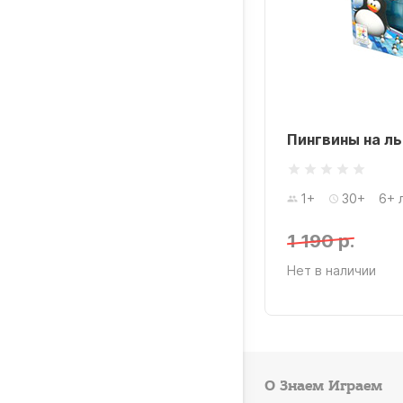
Пингвины на л
1+
30+
6+ 
1 190 р.
Нет в наличии
О Знаем Играем