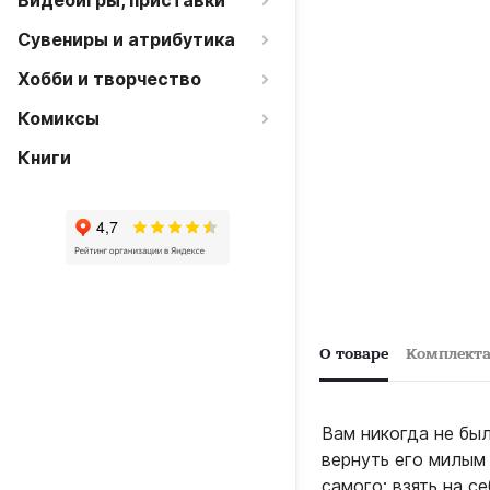
Видеоигры, приставки
Сувениры и атрибутика
Хобби и творчество
Комиксы
Книги
О товаре
Комплект
Вам никогда не бы
вернуть его милым
самого: взять на с