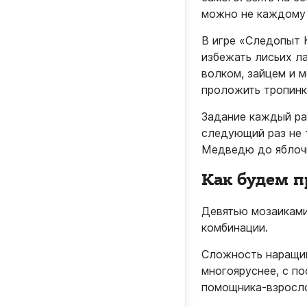
можно не каждому 
В игре «Следопыт 
избежать лисьих ла
волком, зайцем и 
проложить тропинк
Задание каждый раз
следующий раз не т
Медведю до яблочн
Как будем 
Девятью мозаиками
комбинации.
Сложность наращив
многояруснее, с по
помощника-взросло