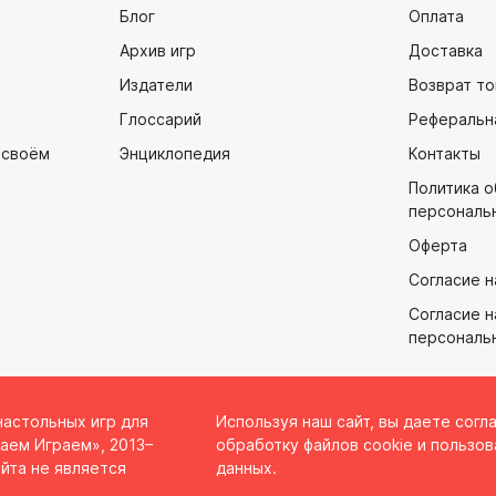
Блог
Оплата
Архив игр
Доставка
Издатели
Возврат то
Глоссарий
Реферальн
 своём
Энциклопедия
Контакты
Политика 
персональ
Оферта
Согласие н
Согласие н
персональ
настольных игр для
Используя наш сайт, вы даете согл
аем Играем», 2013–
обработку файлов cookie и пользов
йта не является
данных.