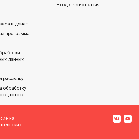
Вход / Регистрация
вара и денег
ая программа
обработки
ных данных
а рассылку
а обработку
ных данных
асие на
ательских