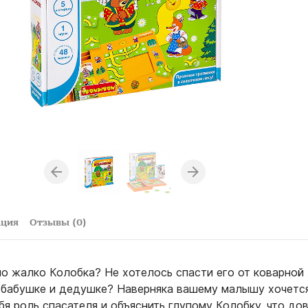
ация
Отзывы (0)
ло жалко Колобка? Не хотелось спасти его от коварной
 бабушке и дедушке? Наверняка вашему малышу хочетс
ебя роль спасателя и объяснить глупому Колобку, что до