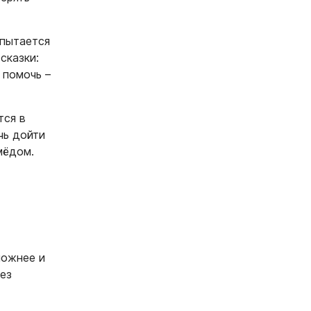
опытается
сказки:
 помочь –
тся в
чь дойти
мёдом.
ложнее и
без