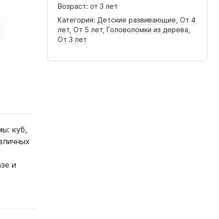
Возраст:
от 3 лет
Категория:
Детские развивающие
,
От 4
лет
,
От 5 лет
,
Головоломки из дерева
,
От 3 лет
ы: куб,
азличных
зе и