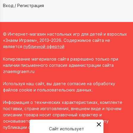
Вход / Регистрация
© Интернет-магазин настольных игр для детей и взрослых
«Знаем Играем», 2013–2026. Содержимое сайта не
является
публичной офертой
Копирование материалов сайта разрешено только при
наличии письменного согласия администрации сайта
znaemigraem.ru
Используя наш сайт, вы даете согласие на обработку
файлов cookie и пользовательских данных.
Информация о технических характеристиках, комплекте
поставки, стране изготовления, внешнем виде и прочем
описании товара носит справочный характер и
основывается на последних доступных к моменту
публикации сведениях.
Сайт использует