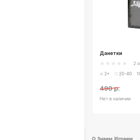
етки. Юный детектив
Данетки
2 
+
20-40
5+ лет
2+
20-40
1
0 р.
490 р.
 в наличии
Нет в наличии
О Знаем Играем