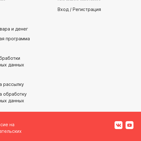
Вход / Регистрация
вара и денег
ая программа
обработки
ных данных
а рассылку
а обработку
ных данных
асие на
ательских