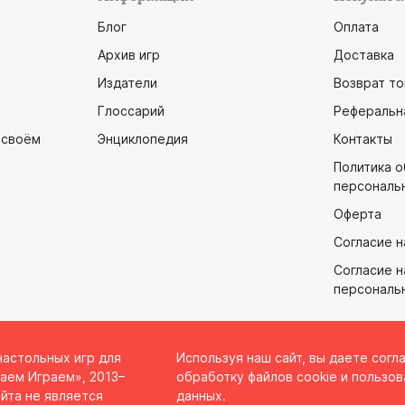
Блог
Оплата
Архив игр
Доставка
Издатели
Возврат то
Глоссарий
Реферальн
 своём
Энциклопедия
Контакты
Политика 
персональ
Оферта
Согласие н
Согласие н
персональ
настольных игр для
Используя наш сайт, вы даете согл
аем Играем», 2013–
обработку файлов cookie и пользов
йта не является
данных.