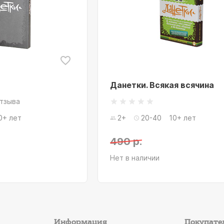
Данетки. Всякая всячина
отзыва
0+ лет
2+
20-40
10+ лет
490 р.
Нет в наличии
Информация
Покупате