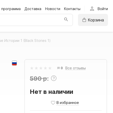
person
я программа
Доставка
Новости
Контакты
Войти
Корзина
е Истории 1 (Black Stories 1)
Все отзывы
0
590 р.
Нет в наличии