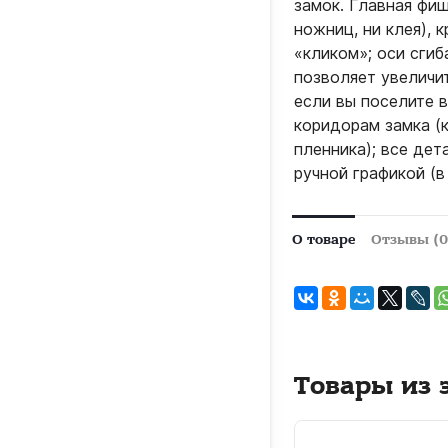
замок. Главная фиш
ножниц, ни клея), 
«кликом»; оси сгиб
позволяет увеличит
если вы поселите 
коридорам замка (
пленника); все де
ручной графикой (в
О товаре
Отзывы (0
Товары из 