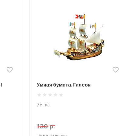
I
Умная бумага. Галеон
7+ лет
130 р.