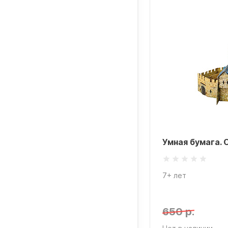
ая бумага. Вертолет Рысь
Умная бумага. 
лет
7+ лет
 р.
650 р.