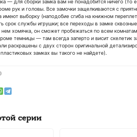
ка — для сборки замка вам не понадобится ничего (то е
кроме рук и головы. Все замочки защелкиваются с прият
а имеют выборку (наподобие сгиба на книжном переплет
ь срок службы игрушки; все переходы в замке сквозные,
в нем хомячка, он сможет пробежаться по всем комнатам
кроме темницы — там всегда заперто и висит скелетик 
тали раскрашены с двух сторон оригинальной детализир
 пластиковых замках вы такого не найдете).
)
этой серии