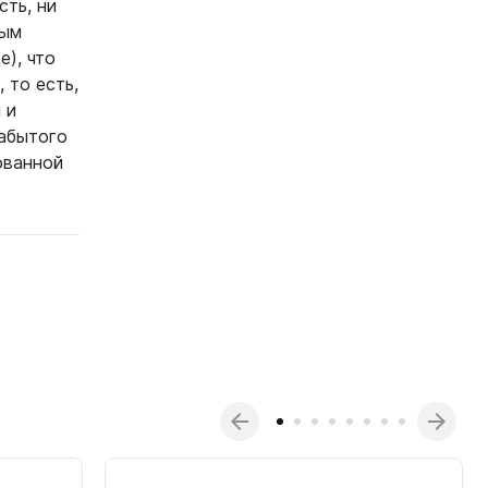
сть, ни
ным
е), что
 то есть,
 и
забытого
ованной