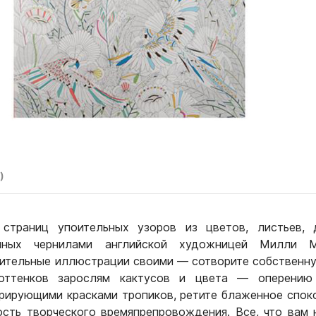
)
страниц упоительных узоров из цветов, листьев, д
нных чернилами английской художницей Милли М
вительные иллюстрации своими — сотворите собственн
 оттенков зарослям кактусов и цвета — оперению 
рирующими красками тропиков, ретите блаженное спок
сть творческого времяпрепровождения. Все, что вам