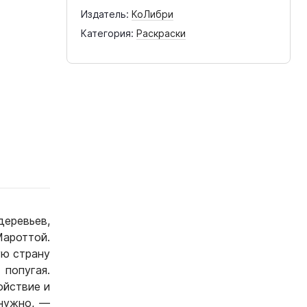
Издатель:
КоЛибри
Категория:
Раскраски
еревьев,
ароттой.
ую страну
попугая.
ойствие и
 нужно, —