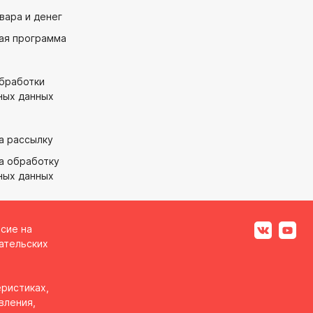
вара и денег
ая программа
обработки
ных данных
а рассылку
а обработку
ных данных
асие на
ательских
ристиках,
вления,