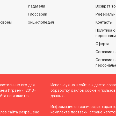
Издатели
Возврат то
Глоссарий
Реферальн
 своём
Энциклопедия
Контакты
Политика 
персональ
Оферта
Согласие н
Согласие н
персональ
настольных игр для
Используя наш сайт, вы даете согл
аем Играем», 2013–
обработку файлов cookie и пользов
йта не является
данных.
Информация о технических характе
лов сайта разрешено
комплекте поставки, стране изгото