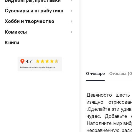
Видеоигры, приставки
Сувениры и атрибутика
Хобби и творчество
Комиксы
Книги
О товаре
Отзывы (0
Девяносто шесть 
изящно отрисова
.Сделайте эти уди
чудес. Добавьте
Наполните мир виб
несравненную радо