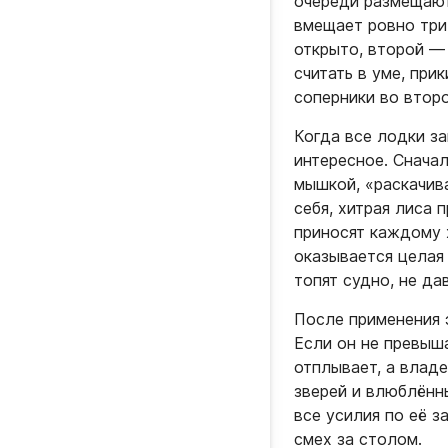
очереди размещают
вмещает ровно три
открыто, второй — 
считать в уме, при
соперники во второ
Когда все лодки з
интересное. Снача
мышкой, «раскачив
себя, хитрая лиса 
приносят каждому 
оказывается целая
топят судно, не да
После применения 
Если он не превыш
отплывает, а влад
зверей и влюблённ
все усилия по её 
смех за столом.