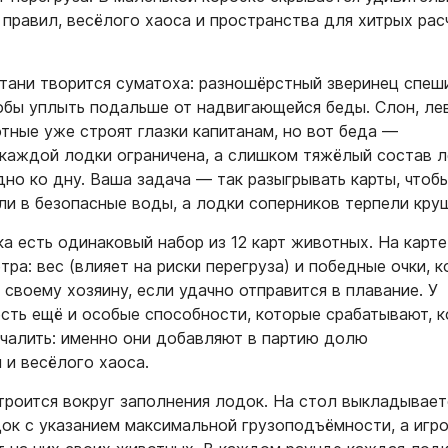
правил, весёлого хаоса и пространства для хитрых рас
тани творится суматоха: разношёрстный зверинец спеши
тобы уплыть подальше от надвигающейся беды. Слон, ле
тные уже строят глазки капитанам, но вот беда —
каждой лодки ограничена, а слишком тяжёлый состав л
но ко дну. Ваша задача — так разыгрывать карты, чтоб
ли в безопасные воды, а лодки соперников терпели кру
а есть одинаковый набор из 12 карт животных. На карте
ра: вес (влияет на риски перегруза) и победные очки, 
своему хозяину, если удачно отправится в плавание. У
есть ещё и особые способности, которые срабатывают, к
тчалить: именно они добавляют в партию долю
 и весёлого хаоса.
троится вокруг заполнения лодок. На стол выкладывает
док с указанием максимальной грузоподъёмности, а игро