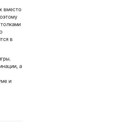
ых вместо
поэтому
столками
о
тся в
игры.
инации, а
уме и