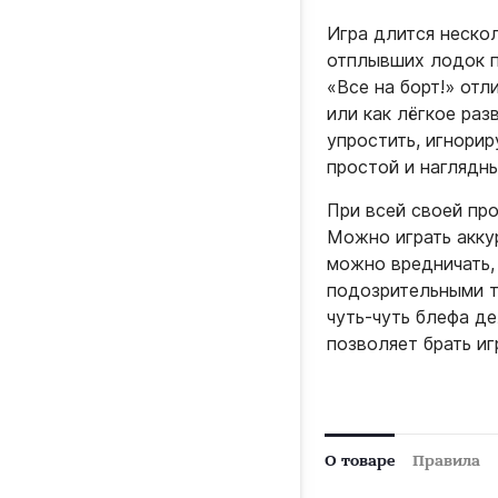
Игра длится неско
отплывших лодок п
«Все на борт!» от
или как лёгкое ра
упростить, игнорир
простой и наглядн
При всей своей про
Можно играть аккур
можно вредничать,
подозрительными тр
чуть‑чуть блефа д
позволяет брать иг
О товаре
Правила