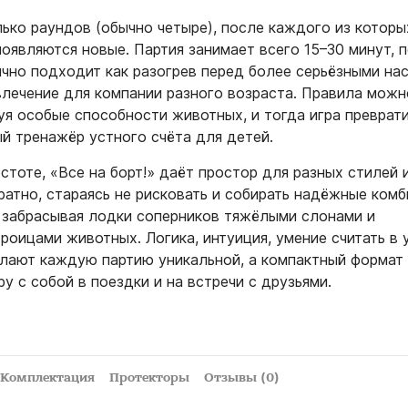
лько раундов (обычно четыре), после каждого из котор
оявляются новые. Партия занимает всего 15–30 минут, 
лично подходит как разогрев перед более серьёзными на
звлечение для компании разного возраста. Правила можн
уя особые способности животных, и тогда игра преврати
ый тренажёр устного счёта для детей.
стоте, «Все на борт!» даёт простор для разных стилей 
атно, стараясь не рисковать и собирать надёжные комб
 забрасывая лодки соперников тяжёлыми слонами и
оицами животных. Логика, интуиция, умение считать в 
елают каждую партию уникальной, а компактный формат
ру с собой в поездки и на встречи с друзьями.
Комплектация
Протекторы
Отзывы (0)