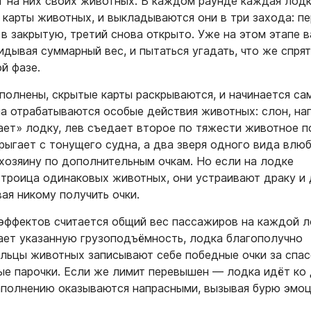
 на них своих животных. В каждом раунде каждая лод
 карты животных, и выкладываются они в три захода: п
в закрытую, третий снова открыто. Уже на этом этапе 
кидывая суммарный вес, и пытаться угадать, что же спря
й фазе.
аполнены, скрытые карты раскрываются, и начинается са
ла отрабатываются особые действия животных: слон, на
ает» лодку, лев съедает второе по тяжести животное п
прыгает с тонущего судна, а два зверя одного вида влю
хозяину по дополнительным очкам. Но если на лодке
 троица одинаковых животных, они устраивают драку и
вая никому получить очки.
эффектов считается общий вес пассажиров на каждой л
ает указанную грузоподъёмность, лодка благополучно
ельцы животных записывают себе победные очки за спа
ые парочки. Если же лимит перевышен — лодка идёт ко 
заполнению оказываются напрасными, вызывая бурю эмоц