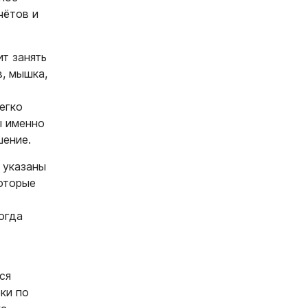
чётов и
т занять
в, мышка,
егко
ы именно
шение.
 указаны
которые
огда
ся
ки по