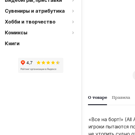
Видеоигры, приставки
Сувениры и атрибутика
Хобби и творчество
Комиксы
Книги
О товаре
Правила
«Все на борт!» (All
игроки пытаются п
не утопить судно о