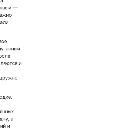
ка
ервый —
важно
тали
мое
пуганный
осле
бляются и
 дружно
одке.
сённых
дну, а
ий и