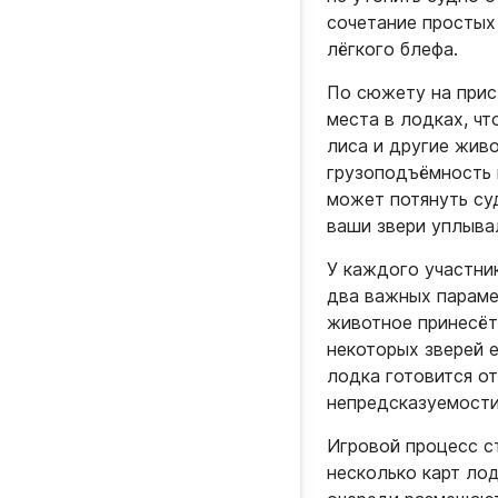
сочетание простых 
лёгкого блефа.
По сюжету на прис
места в лодках, ч
лиса и другие живо
грузоподъёмность 
может потянуть суд
ваши звери уплыва
У каждого участник
два важных парамет
животное принесёт 
некоторых зверей 
лодка готовится о
непредсказуемости
Игровой процесс с
несколько карт ло