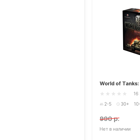
World of Tanks:
16
2-5
30+
10
990 р.
Нет в наличии