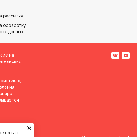
а рассылку
а обработку
ных данных
асие на
ательских
ристиках,
вления,
товара
вывается
аетесь с