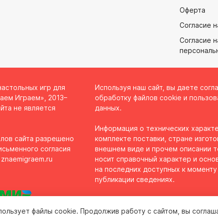
Оферта
Согласие н
Согласие н
персональ
настольных игр для
Используя наш сайт, вы даете согл
аем Играем», 2013–
обработку файлов cookie и пользов
йта не является
данных.
Информация о технических характе
лов сайта разрешено
комплекте поставки, стране изгото
исьменного согласия
внешнем виде и прочем описании 
 znaemigraem.ru
носит справочный характер и осно
на последних доступных к моменту
публикации сведениях.
пользует файлы cookie. Продолжив работу с сайтом, вы соглаш