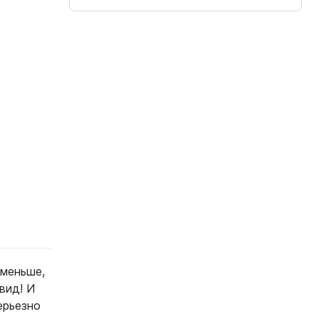
 меньше,
вид! И
ерьезно