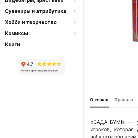
Видеоигры, приставки
Сувениры и атрибутика
Хобби и творчество
Комиксы
Книги
О товаре
Правила
«БАДА-БУМ!» — ув
игроков, которая
забудете обо всем.