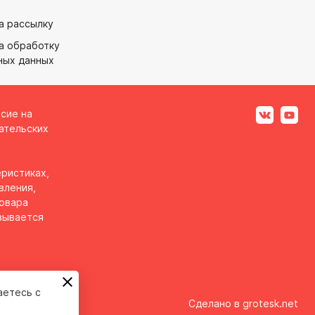
а рассылку
а обработку
ных данных
асие на
ательских
ристиках,
вления,
товара
вывается
аетесь с
Сделано в
grotesk.net