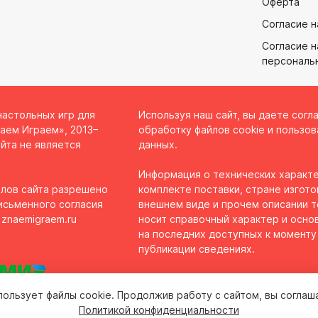
Оферта
Согласие н
Согласие н
персональ
настольных игр для
Используя наш сайт, вы даете согл
аем Играем», 2013–
обработку файлов cookie и пользов
йта не является
данных.
Информация о технических характе
лов сайта разрешено
комплекте поставки, стране изгото
исьменного согласия
внешнем виде и прочем описании 
 znaemigraem.ru
носит справочный характер и осно
на последних доступных к моменту
публикации сведениях.
пользует файлы cookie. Продолжив работу с сайтом, вы соглаш
Политикой конфиденциальности