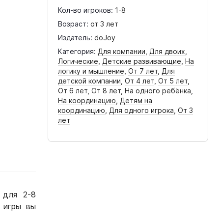
Кол-во игроков:
1-8
Возраст:
от 3 лет
Издатель:
doJoy
Категория:
Для компании
,
Для двоих
,
Логические
,
Детские развивающие
,
На
логику и мышление
,
От 7 лет
,
Для
детской компании
,
От 4 лет
,
От 5 лет
,
От 6 лет
,
От 8 лет
,
На одного ребёнка
,
На координацию
,
Детям на
координацию
,
Для одного игрока
,
От 3
лет
 для 2-8
 игры вы