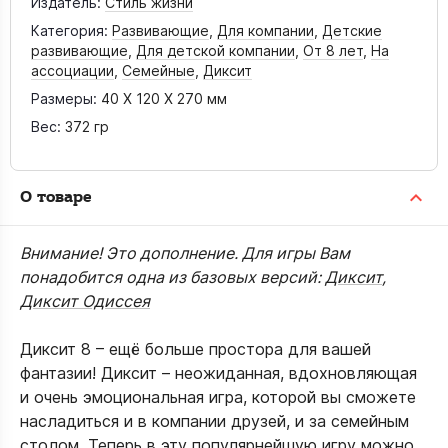
Издатель:
Стиль жизни
Категория:
Развивающие
,
Для компании
,
Детские
развивающие
,
Для детской компании
,
От 8 лет
,
На
ассоциации
,
Семейные
,
Диксит
Размеры:
40 X 120 X 270 мм
Вес:
372 гр
О товаре
Внимание! Это дополнение. Для игры Вам
понадобится одна из базовых версий:
Диксит
,
Диксит Одиссея
Диксит 8 – ещё больше простора для вашей
фантазии! Диксит – неожиданная, вдохновляющая
и очень эмоциональная игра, которой вы сможете
насладиться и в компании друзей, и за семейным
столом. Теперь в эту популярнейшую игру можно