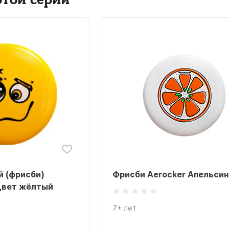
этой серии
 (фрисби)
Фрисби Aerocker Апельсин
 цвет жёлтый
7+ лет