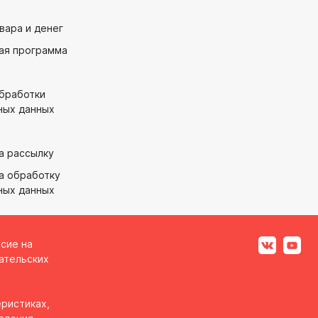
вара и денег
ая программа
обработки
ных данных
а рассылку
а обработку
ных данных
асие на
ательских
ристиках,