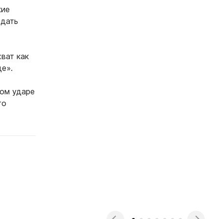
кие
здать
ват как
де».
ном ударе
го