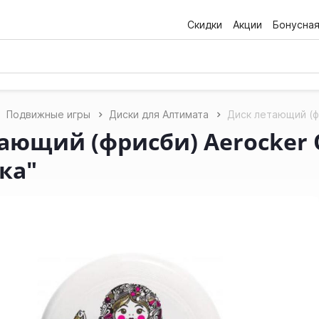
Скидки
Акции
Бонусна
Подвижные игры
Диски для Алтимата
Диск летающий (ф
ающий (фрисби) Aerocker 
ка"