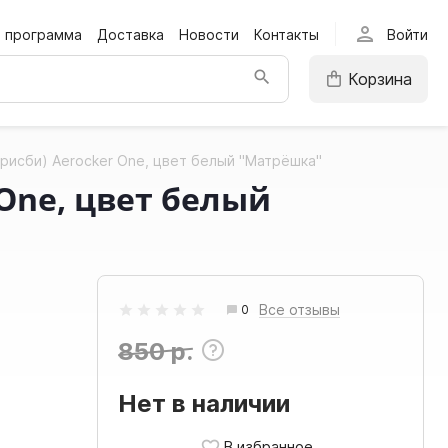
person
я программа
Доставка
Новости
Контакты
Войти
Корзина
рисби) Aerocker One, цвет белый "Матрёшка"
One, цвет белый
Все отзывы
0
850 р.
Нет в наличии