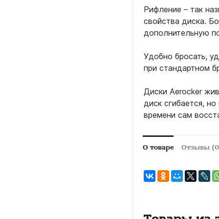
Рифление – так на
свойства диска. Б
дополнительную п
Удобно бросать, у
при стандартном б
Диски Aerocker жи
диск сгибается, но
времени сам восст
О товаре
Отзывы (0