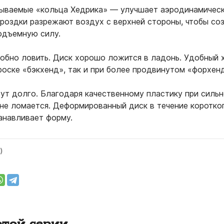
зываемые «кольца Хедрика» — улучшает аэродинамичес
ороздки разрежают воздух с верхней стороны, чтобы со
одъемную силу.
добно ловить. Диск хорошо ложится в ладонь. Удобный х
роске «бэкхенд», так и при более продвинутом «форхен
вут долго. Благодаря качественному пластику при силь
 не ломается. Деформированный диск в течение коротко
анавливает форму.
)