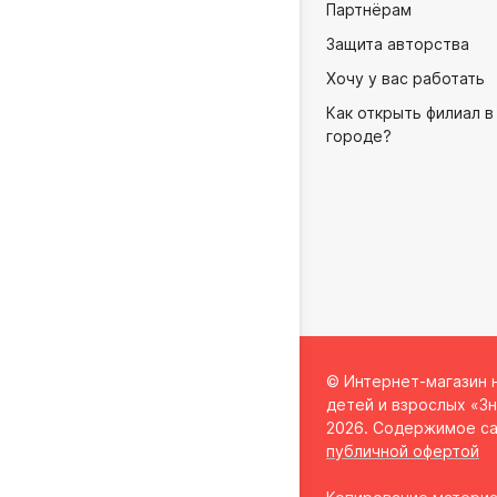
Партнёрам
Защита авторства
Хочу у вас работать
Как открыть филиал в
городе?
© Интернет-магазин 
детей и взрослых «Зн
2026. Содержимое са
публичной офертой