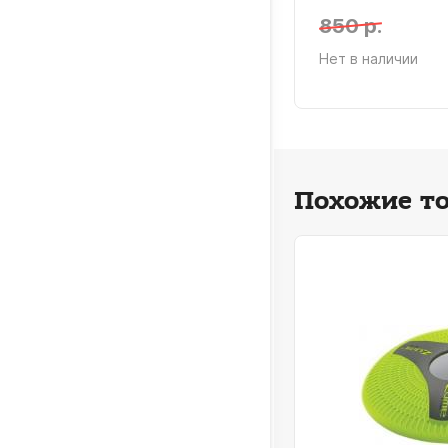
0 р.
850 р.
 в наличии
Нет в наличии
Похожие т