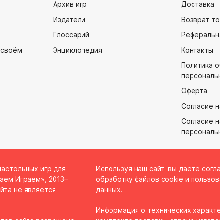
Архив игр
Доставка
Издатели
Возврат то
Глоссарий
Реферальн
 своём
Энциклопедия
Контакты
Политика 
персональ
Оферта
Согласие н
Согласие н
персональ
настольных игр для
Используя наш сайт, вы даете согл
аем Играем», 2013–
обработку файлов cookie и пользов
йта не является
данных.
Информация о технических характе