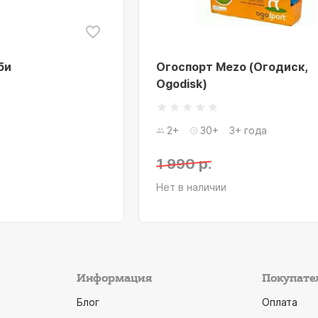
би
Огоспорт Mezo (Огодиск,
Ogodisk)
2+
30+
3+ года
1 990 р.
Нет в наличии
Информация
Покупате
Блог
Оплата