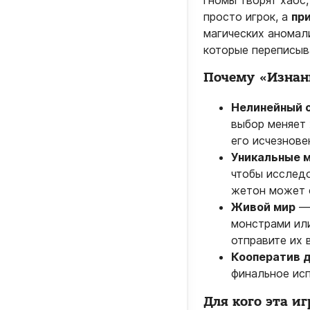
гномы творят хаос,
просто игрок, а
пр
магических аномал
которые переписыв
Почему «Изнан
Нелинейный 
выбор меняет 
его исчезнове
Уникальные 
чтобы исследо
жетон может 
Живой мир
— 
монстрами ил
отправите их 
Кооператив д
финальное исп
Для кого эта иг