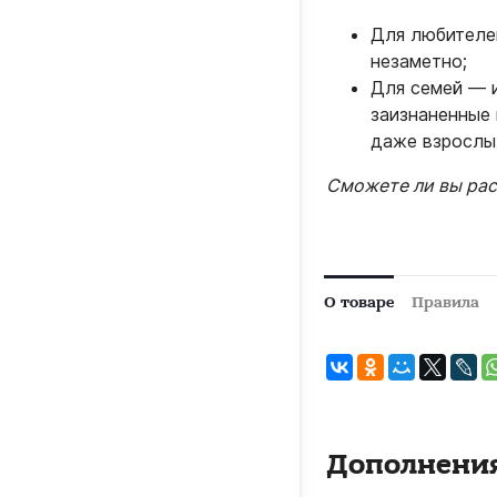
Для любител
незаметно;
Для семей — и
заизнаненные
даже взрослы
Сможете ли вы рас
О товаре
Правила
Дополнени