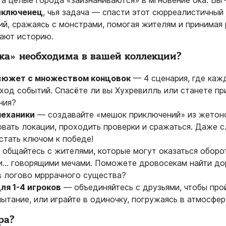
 а целые города «заизнаниваются» в мгновение ока. Вы
иключенец
, чья задача — спасти этот сюрреалистичный 
ий, сражаясь с монстрами, помогая жителям и принимая 
ают историю.
ка» необходима в вашей коллекции?
сюжет с множеством концовок
— 4 сценария, где каж
ход событий. Спасёте ли вы Хухревилль или станете пр
ния?
механики
— создавайте «мешок приключений» из жетоно
вать локации, проходить проверки и сражаться. Даже 
стать ключом к победе!
общайтесь с жителями, которые могут оказаться оборо
и… говорящими мечами. Поможете дровосекам найти до
в логово мрррачного существа?
ля 1-4 игроков
— объединяйтесь с друзьями, чтобы про
ытание, или играйте в одиночку, погружаясь в атмосфер
ра?