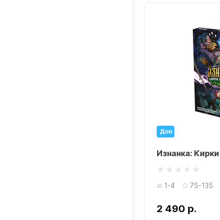
Доп
Изнанка: Кирки
1-4
75-135
2 490 р.