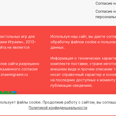
Согласие н
Согласие н
персональ
настольных игр для
Используя наш сайт, вы даете согл
аем Играем», 2013–
обработку файлов cookie и пользов
йта не является
данных.
Информация о технических характе
лов сайта разрешено
комплекте поставки, стране изгото
исьменного согласия
внешнем виде и прочем описании 
 znaemigraem.ru
носит справочный характер и осно
на последних доступных к моменту
публикации сведениях.
пользует файлы cookie. Продолжив работу с сайтом, вы соглаш
Политикой конфиденциальности