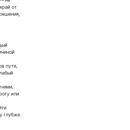
 — не
край от
решения,
дый
ичиной
в пути,
слабый
тнями,
рогу или
йти
у глубже.