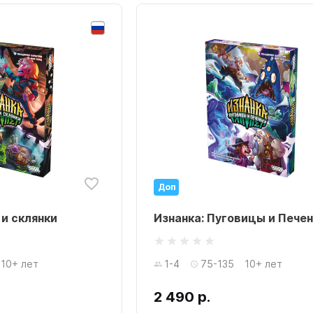
Доп
 и склянки
Изнанка: Пуговицы и Пече
10+ лет
1-4
75-135
10+ лет
2 490 р.