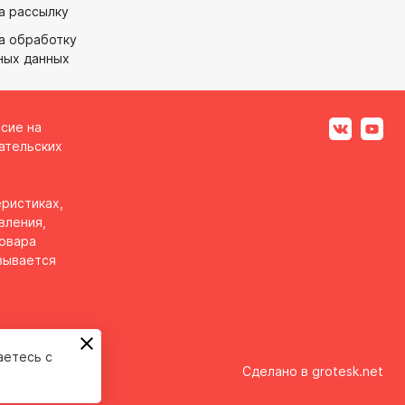
а рассылку
а обработку
ных данных
асие на
ательских
ристиках,
вления,
товара
вывается
аетесь с
Сделано в
grotesk.net