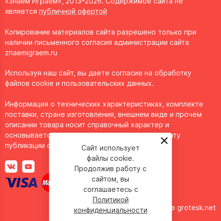
«Знаем Играем», 2013–2026. Содержимое сайта не
является
публичной офертой
Копирование материалов сайта разрешено только при
наличии письменного согласия администрации сайта
znaemigraem.ru
Используя наш сайт, вы даете согласие на обработку
файлов cookie и пользовательских данных.
Информация о технических характеристиках, комплекте
поставки, стране изготовления, внешнем виде и прочем
описании товара носит справочный характер и
основывается на последних доступных к моменту
публикации сведениях.
Сайт использует
файлы cookie.
Продолжив работу с
сайтом, вы
соглашаетесь с
Политикой
Сделано в
grotesk.net
конфиденциальности