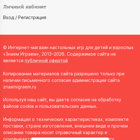
Личный кабинет
Вход / Регистрация
© Интернет-магазин настольных игр для детей и взрослых
«Знаем Играем», 2013–2026. Содержимое сайта не
является
публичной офертой
Копирование материалов сайта разрешено только при
наличии письменного согласия администрации сайта
znaemigraem.ru
Используя наш сайт, вы даете согласие на обработку
файлов cookie и пользовательских данных.
Информация о технических характеристиках, комплекте
поставки, стране изготовления, внешнем виде и прочем
описании товара носит справочный характер и
основывается на последних доступных к моменту